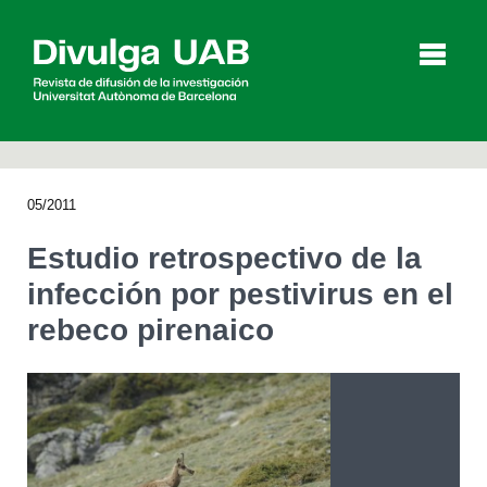
p
a
l
05/2011
Artículos
Entrevistas
Vídeos
Estudio retrospectivo de la
infección por pestivirus en el
rebeco pirenaico
Agenda
English
Català
BUSCAR