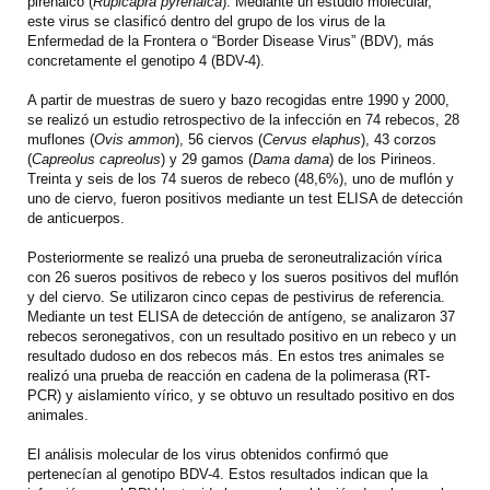
pirenaico (
Rupicapra pyrenaica
). Mediante un estudio molecular,
este virus se clasificó dentro del grupo de los virus de la
Enfermedad de la Frontera o “Border Disease Virus” (BDV), más
concretamente el genotipo 4 (BDV-4).
A partir de muestras de suero y bazo recogidas entre 1990 y 2000,
se realizó un estudio retrospectivo de la infección en 74 rebecos, 28
muflones (
Ovis ammon
), 56 ciervos (
Cervus elaphus
), 43 corzos
(
Capreolus capreolus
) y 29 gamos (
Dama dama
) de los Pirineos.
Treinta y seis de los 74 sueros de rebeco (48,6%), uno de muflón y
uno de ciervo, fueron positivos mediante un test ELISA de detección
de anticuerpos.
Posteriormente se realizó una prueba de seroneutralización vírica
con 26 sueros positivos de rebeco y los sueros positivos del muflón
y del ciervo. Se utilizaron cinco cepas de pestivirus de referencia.
Mediante un test ELISA de detección de antígeno, se analizaron 37
rebecos seronegativos, con un resultado positivo en un rebeco y un
resultado dudoso en dos rebecos más. En estos tres animales se
realizó una prueba de reacción en cadena de la polimerasa (RT-
PCR) y aislamiento vírico, y se obtuvo un resultado positivo en dos
animales.
El análisis molecular de los virus obtenidos confirmó que
pertenecían al genotipo BDV-4. Estos resultados indican que la