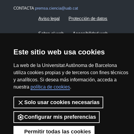
CONTACTA
premsa.ciencia@uab.cat
Aviso legal
Protección de datos
Sobre el web
Accesibilidad web
Mapa del web UAB
Este sitio web usa cookies
La web de la Universitat Autònoma de Barcelona
2026 Divulga UAB - Commons Reconocimiento -
utiliza cookies propias y de terceros con fines técnicos
No Comercial (CC BY NC) - ISSN: 2014-6388
y analíticos. Si desea más información, acceda a
View low-bandwidth version
nuestra
política de cookies
.
Solo usar cookies necesarias
Configurar mis preferencias
Permitir todas las cookies