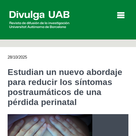
p
a
l
28/10/2025
Artículos
Entrevistas
Vídeos
Estudian un nuevo abordaje
para reducir los síntomas
postraumáticos de una
Agenda
pérdida perinatal
English
Català
BUSCAR