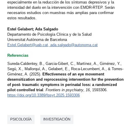
especialmente en la reducción de los síntomas depresivos y la
intensidad del duelo en la intervención con EMDR-RTEP. Serán
necesarios estudios con muestras más amplias para confirmar
estos resultados.
Estel Gelabert; Ada Salgado
Departamento de Psicología Clínica y de la Salud
Universitat Autònoma de Barcelona
Estel.Gelabert@uab.cat, ada.salgado@autonoma.cat
Referencias
Sureda-Caldentey, B., Garcia-Gibert, C., Martínez, A., Giménez, Y.,
Segú, X., Mallorquí, A., Gelabert, E., Roca-Lecumberri, A., & Torres-
Giménez, A. (2025).
Effectiveness of an eye movement
desensitization and reprocessing intervention for the prevention
of post- traumatic symptoms in perinatal loss: a randomized
pilot controlled trial
.
Frontiers in psychiatry
,
16
, 1593306.
https://doi.org/10.3389/fpsyt.2025.1593306
PSICOLOGÍA
INVESTIGACIÓN