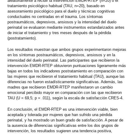
aleatoriamente a recibir la intervención EMDR-RTEP (n=20) o el
tratamiento psicológico habitual (TAU, n=20), basado en
asesoramiento psicológico para el duelo y técnicas cognitivas
conductuales no centradas en el trauma. Los síntomas
postraumáticos, depresivos, ansiosos y la intensidad del duelo
perinatal se evaluaron mediante instrumentos estandarizados antes
de iniciar el tratamiento y tres meses después de la pérdida
(postratamiento).
Los resultados muestran que ambos grupos experimentaron mejoras
en los síntomas postraumáticos, depresivos, ansiosos y en la
intensidad del duelo perinatal. Las participantes que recibieron la
intervención EMDR-RTEP obtuvieron puntuaciones ligeramente más
bajas en todos los indicadores postratamiento en comparación con
las mujeres que recibieron el tratamiento habitual (TAU), aunque las
diferencias no fueron estadísticamente significativas. Además, las
madres que recibieron EMDR-RTEP manifestaron un cambio
emocional percibido mayor en comparación con las que recibieron
TAU (U = 69,5; p = .011), según la escala de satisfacción CRES-4.
En conclusión, el EMDR-RTEP es una intervención viable, bien
aceptada y tolerada por mujeres que han sufrido una pérdida
perinatal, y ha mostrado un buen grado de satisfacción. A pesar de
la ausencia de diferencias significativas entre los dos grupos de
intervención, los resultados sugieren una tendencia positiva,