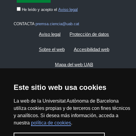
He leído y acepto el
Aviso legal
CONTACTA
premsa.ciencia@uab.cat
Aviso legal
Protección de datos
Sobre el web
Accesibilidad web
Mapa del web UAB
2026 Divulga UAB - Commons Reconocimiento -
Este sitio web usa cookies
No Comercial (CC BY NC) - ISSN: 2014-6388
View low-bandwidth version
La web de la Universitat Autònoma de Barcelona
utiliza cookies propias y de terceros con fines técnicos
y analíticos. Si desea más información, acceda a
nuestra
política de cookies
.