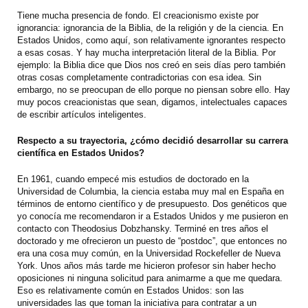
Tiene mucha presencia de fondo. El creacionismo existe por
ignorancia: ignorancia de la Biblia, de la religión y de la ciencia. En
Estados Unidos, como aquí, son relativamente ignorantes respecto
a esas cosas. Y hay mucha interpretación literal de la Biblia. Por
ejemplo: la Biblia dice que Dios nos creó en seis días pero también
otras cosas completamente contradictorias con esa idea. Sin
embargo, no se preocupan de ello porque no piensan sobre ello. Hay
muy pocos creacionistas que sean, digamos, intelectuales capaces
de escribir artículos inteligentes.
Respecto a su trayectoria, ¿cómo decidió desarrollar su carrera
científica en Estados Unidos?
En 1961, cuando empecé mis estudios de doctorado en la
Universidad de Columbia, la ciencia estaba muy mal en España en
términos de entorno científico y de presupuesto. Dos genéticos que
yo conocía me recomendaron ir a Estados Unidos y me pusieron en
contacto con Theodosius Dobzhansky. Terminé en tres años el
doctorado y me ofrecieron un puesto de “postdoc”, que entonces no
era una cosa muy común, en la Universidad Rockefeller de Nueva
York. Unos años más tarde me hicieron profesor sin haber hecho
oposiciones ni ninguna solicitud para animarme a que me quedara.
Eso es relativamente común en Estados Unidos: son las
universidades las que toman la iniciativa para contratar a un