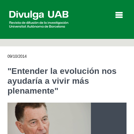
p
a
l
09/10/2014
Artículos
Entrevistas
Vídeos
"Entender la evolución nos
ayudaría a vivir más
plenamente"
Agenda
English
Català
BUSCAR