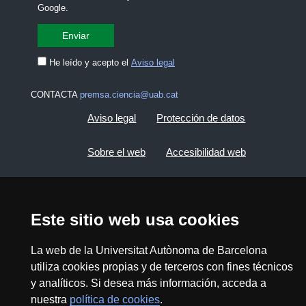
Google.
He leído y acepto el
Aviso legal
CONTACTA
premsa.ciencia@uab.cat
Aviso legal
Protección de datos
Sobre el web
Accesibilidad web
Mapa del web UAB
Este sitio web usa cookies
2026 Divulga UAB - Commons Reconocimiento -
No Comercial (CC BY NC) - ISSN: 2014-6388
La web de la Universitat Autònoma de Barcelona
View low-bandwidth version
utiliza cookies propias y de terceros con fines técnicos
y analíticos. Si desea más información, acceda a
nuestra
política de cookies
.