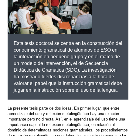
Esta tesis doctoral se centra en la construcción del
conocimiento gramatical de alumnos de ESO en
la interacción en pequeño grupo y en el marco de
un modelo de intervención, el de Secuencia
Didáctica de Gramática (SDG). La investigación
ha mostrado fuertes discrepancias a la hora de
valorar el papel que la instrucción gramatical debe
jugar en la instrucción sobre el uso de la lengua.
La presente tesis parte de dos ideas. En primer lugar, que entre
aprendizaje del uso y reflexión metalingüística hay una relación
importante pero no directa. Así, en el aprendizaje del uso tiene una
importancia capital la reflexión metalingüística, en relación al
dominio de determinadas nociones gramaticales, los procedimientos
de reflexión metalingüística que deben llevar a este dominio, y a las