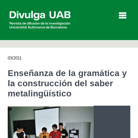
p
a
l
03/2011
Artículos
Entrevistas
Vídeos
Enseñanza de la gramática y
la construcción del saber
metalingüístico
Agenda
English
Català
BUSCAR