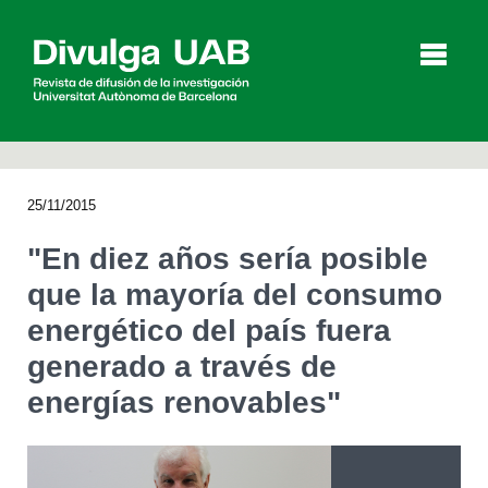
p
a
l
25/11/2015
Artículos
Entrevistas
Vídeos
"En diez años sería posible
que la mayoría del consumo
energético del país fuera
Agenda
generado a través de
energías renovables"
English
Català
BUSCAR