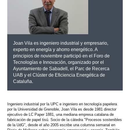
Joan Vila es ingeniero industrial y empresario,
experto en energía y ahorro energético. A
principios de noviembre participó en el Foro de
Tecnologías e Innovación, organizado por el
Ayuntamiento de Sabadell, el Parc de Recerca
UAB y el Clúster de Eficiencia Energética de
Cataluña.
Ingeniero industrial por la UPC e ingeniero en tecnología papelera
por la Universidad de Grenoble, Joan Vila es desde 1981 director
ejecutivo de LC Paper 1881, una mediana empresa catalana de
fabricación de papel tisú. Socio de la cátedra "Procesos sostenibles
de la UdG", desde el año 2005 escribe una columna semanal en