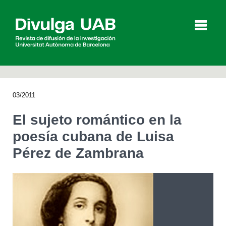
p
a
l
03/2011
Artículos
Entrevistas
Vídeos
El sujeto romántico en la
poesía cubana de Luisa
Pérez de Zambrana
Agenda
English
Català
BUSCAR