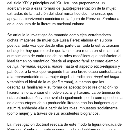
del siglo XIX y principios del XX. Así, nos proponemos un
acercamiento a esas formas de (auto)representación de la mujer,
extraídas de la tradición del ideal romántico decimonónico, que
apoyan la pervivencia canónica de la figura de Pérez de Zambrana
en el conjunto de la literatura nacional cubana.
Se articula la investigación tomando como ejes vertebradores
dichas imágenes de mujer que Luisa Pérez elabora en su obra
poética, toda vez que desde ellas parte casi toda la estructuración
del sujeto; hay que recordar que la escritora reunía en sí misma el
cumplimiento de cada uno de los roles modélicos que satisfacían el
ideal femenino romántico (desde el aspecto familiar como ejemplo
de
hija
,
hermana
,
esposa
,
madre
; hasta el aspecto ético-religioso y
patriótico, a la vez que responde tras una breve etapa contestataria,
a la representación de la mujer ángel -el tradicional
ángel del hogar
-
y también el ideal de la
mujer ilustrada
), al tiempo que las
desgracias familiares y su forma de aceptación (o resignación) no
hicieron sino acentuar el modelo social y literario. La pertinencia de
esta estructuración viene avalada igualmente por la correspondencia
de ciertas etapas de su producción literaria con las imágenes que
asumirá en/desde ella a partir de los roles impuestos socialmente
(como mujer) y a través de sus accidentes biográficos.
La investigación doctoral rescata de este modo la figura olvidada de
Pérez de Zambrana también como modelo identitario de la mujer