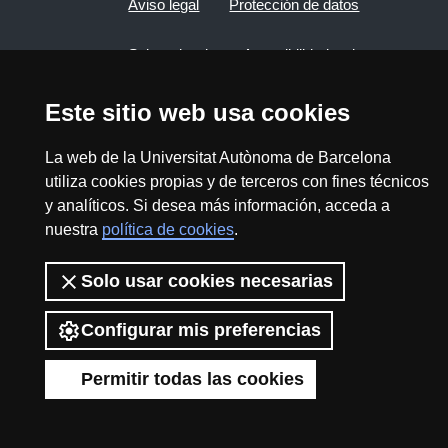
Aviso legal
Protección de datos
Sobre el web
Accesibilidad web
Mapa del web UAB
Este sitio web usa cookies
La web de la Universitat Autònoma de Barcelona
2026 Divulga UAB - Commons Reconocimiento -
utiliza cookies propias y de terceros con fines técnicos
No Comercial (CC BY NC) - ISSN: 2014-6388
y analíticos. Si desea más información, acceda a
View low-bandwidth version
nuestra
política de cookies
.
Solo usar cookies necesarias
Configurar mis preferencias
Permitir todas las cookies