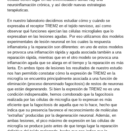
neuroinflamación crónica, y así decidir nuevas estrategias
terapéuticas.
En nuestro laboratorio decidimos estudiar cómo y cuándo se
expresaba el receptor TREM2 en el tejido nervioso, así como
observar qué funciones ejercían las células microgliales que lo
expresaban en las lesiones agudas. Por eso utilizamos dos modelos
experimentales de lesión neuronal en los cuales la respuesta
inflamatoria y la reparación son diferentes: en uno de estos modelos
se provoca una inflamación rápida y aguda asociada también a una
reparación rápida, mientras que en el otro modelo se provoca una
inflamación aguda que se alarga en el tiempo y la reparación es más
lenta. En ambos tipos de lesiones los resultados de nuestro estudio
nos han permitido constatar cómo la expresión de TREM2 en la
microglía se encuentra principalmente asociada a una función de
eliminación (proceso denominado fagocitosis) de restos de neuronas
que están degenerando. Si bien la expresión de TREM2 no es una
condición indispensable, hemos corroborado que la fagocitosis
realizada por las células de microglía que lo expresan es más
eficiente que la fagocitosis de aquella que no lo hace, hecho que
indica que su presencia favorece el reconocimiento de moléculas
“extrañas” producidas por la degeneración neuronal. Además, en
ambas lesiones, el pico máximo de expresión en las células de
microglía se produce justo antes de que tenga lugar la reparación