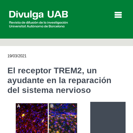
p
a
l
19/03/2021
Artículos
Entrevistas
Vídeos
El receptor TREM2, un
ayudante en la reparación
del sistema nervioso
Agenda
English
Català
BUSCAR