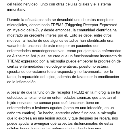
del tejido nervioso, junto con otras células gliales y el sistema
inmunitario.
Durante la década pasada se descubrió uno de estos receptores
microgliales, denominado TREM2 (Triggering Receptor Expressed
on Myeloid cells-2), y desde entonces, la comunidad científica ha
mostrado un creciente interés por él. Esto se debe, entre otros
motivos, al hecho de que algunos estudios han identificado una
variante disfuncional de este receptor en pacientes con
enfermedades neurodegenerativas, como por ejemplo la enfermedad
de Alzheimer. Así pues, se cree que un funcionamiento incorrecto de
TREM2 expresado por la microglía puede empeorar la progresión de
ciertas enfermedades neurodegenerativas, puesto no estaría
ejecutando correctamente su respuesta y no favorecería, por lo
tanto, la reparación del tejido, además de favorecer la cronificación
de la inflamación.
A pesar de que la función del receptor TREM2 en la microglía se ha
estudiado ampliamente en enfermedades crónicas que afectan el
tejido nervioso, se conoce poco qué funciones tiene en
enfermedades o lesiones agudas (como en una infección, en un
daño traumático). De hecho, entender cómo funciona la microglía
que lo expresa en una lesión aguda, y que después se repara, nos
puede ayudar a averiguar qué aspectos disfuncionales de estas
células tienen lugar en las enfermedades donde hay una