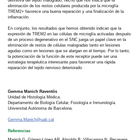
definitiva del tejido malogrado, hecho que nos indica que la
eliminación de los restos celulares producida por la microglía
TREM2+ favorece una buena reparación y una finalización de la
inflamación.
En conjunto, los resultados que hemos obtenido indican que la
expresión de TREM2 en las células de microglía activadas después
de un proceso degenerativo en el SNC juega un papel clave en la
eliminación de restos de células malogradas tanto en lesiones
agudas como en lesiones que se alargan en el tiempo. Por lo tanto,
la potenciación de la función de este receptor puede ser una
estrategia terapéutica interesante para favorecer una rápida
reparación del tejido nervioso deteriorado.
Gemma Manich Raventós
Unidad de Histología Médica.
Departamento de Biología Celular, Fisiología e Inmunología.
Universitat Autònoma de Barcelona.
Gemma.Manich@uab.cat
Referencias
Manich G, Gómez-López AR, Almolda B, Villacampa N, Recasens