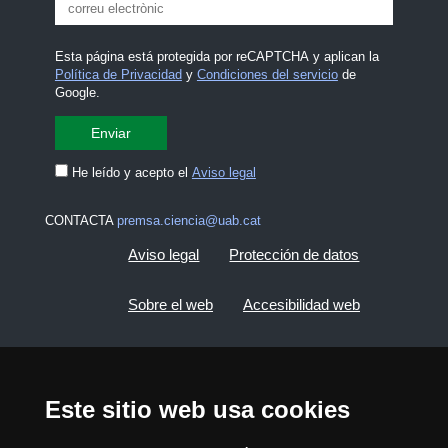
Esta página está protegida por reCAPTCHA y aplican la
Política de Privacidad
y
Condiciones del servicio
de
Google.
He leído y acepto el
Aviso legal
CONTACTA
premsa.ciencia@uab.cat
Aviso legal
Protección de datos
Sobre el web
Accesibilidad web
Mapa del web UAB
Este sitio web usa cookies
2026 Divulga UAB - Commons Reconocimiento -
No Comercial (CC BY NC) - ISSN: 2014-6388