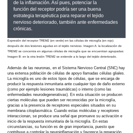
de la inflamación. Así pues, potenciar la
función del receptor podría ser una buena
estrategia terapéutica para reparar el tejido
nervioso deteriorado, también ante enfermedades
crónicas.
Expresión del receptor TREM2 (en verde) en las células de microglía (en rojo)
después de dos lesiones agudas en el tejido nervioso. Imagen A: la localización de
TREM2 se concentra en algunas células de microglía que se encuentran agrupadas:
Imagen B: en la otra lesión TREM2 se extiende a lo largo del tejido deteriorado.
Además de las neuronas, en el Sistema Nervioso Central (SNC) hay
una extensa población de células de apoyo llamadas células gliales.
La microglía es uno de estos tipos de células, que se encarga de
producir la respuesta inmunitaria ante cualquier tipo de daño externo
(como por ejemplo lesiones traumáticas) o interno (como las
enfermedades neurodegenerativas). En esta situación se producen
ciertas moléculas que pueden ser reconocidas por la microglía,
gracias a la presencia de receptores especiales situados en su
membrana citoplasmática. Cuando estas moléculas y receptores
interaccionan, se produce una señal que promueve su activación e
inicio de la respuesta inmunitaria de la microglía. En estas
circunstancias, su función es de gran importancia, puesto que
contribuye a controlar la neuroinflamación y favorece la reparación