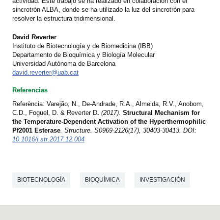
actividad. Este trabajo se ha realizado en colaboración con el
sincrotrón ALBA, donde se ha utilizado la luz del sincrotrón para
resolver la estructura tridimensional.
David Reverter
Instituto de Biotecnología y de Biomedicina (IBB)
Departamento de Bioquímica y Biología Molecular
Universidad Autónoma de Barcelona
david.reverter@uab.cat
Referencias
Referència: Varejão, N., De-Andrade, R.A., Almeida, R.V., Anobom,
C.D., Foguel, D. & Reverter D
.
(2017).
Structural Mechanism for
the Temperature-Dependent Activation of the Hyperthermophilic
Pf2001 Esterase
.
Structure. S0969-2126(17), 30403-30413.
DOI:
10.1016/j.str.2017.12.004
BIOTECNOLOGÍA
BIOQUÍMICA
INVESTIGACIÓN