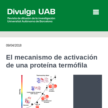
p
a
l
09/04/2018
Artículos
Entrevistas
Vídeos
El mecanismo de activación
de una proteína termófila
Agenda
English
Català
BUSCAR