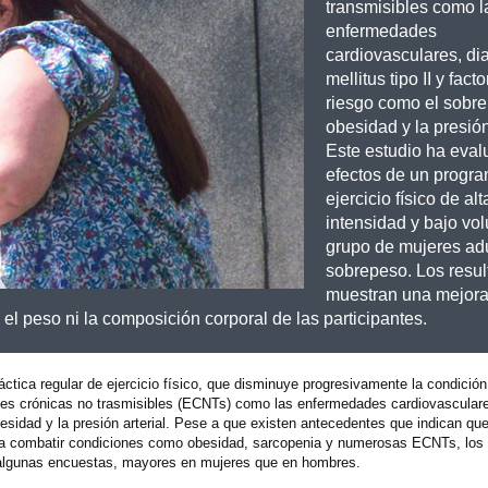
transmisibles como l
enfermedades
cardiovasculares, di
mellitus tipo II y fact
riesgo como el sobre
obesidad y la presión 
Este estudio ha eval
efectos de un progr
ejercicio físico de alt
intensidad y bajo vo
grupo de mujeres ad
sobrepeso. Los resu
muestran una mejora
 el peso ni la composición corporal de las participantes.
áctica regular de ejercicio físico, que disminuye progresivamente la condición
es crónicas no trasmisibles (ECNTs) como las enfermedades cardiovasculare
besidad y la presión arterial. Pese a que existen antecedentes que indican que
para combatir condiciones como obesidad, sarcopenia y numerosas ECNTs, los 
n algunas encuestas, mayores en mujeres que en hombres.