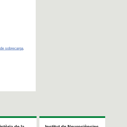
 de sobrecarga
.
istòria de la
Institut de Neurociències