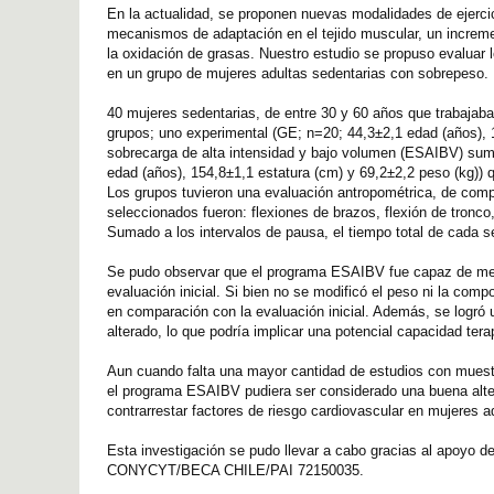
En la actualidad, se proponen nuevas modalidades de ejercic
mecanismos de adaptación en el tejido muscular, un increme
la oxidación de grasas. Nuestro estudio se propuso evaluar l
en un grupo de mujeres adultas sedentarias con sobrepeso.
40 mujeres sedentarias, de entre 30 y 60 años que trabaja
grupos; uno experimental (GE; n=20; 44,3±2,1 edad (años), 1
sobrecarga de alta intensidad y bajo volumen (ESAIBV) sumad
edad (años), 154,8±1,1 estatura (cm) y 69,2±2,2 peso (kg)) qu
Los grupos tuvieron una evaluación antropométrica, de compo
seleccionados fueron: flexiones de brazos, flexión de tronco
Sumado a los intervalos de pausa, el tiempo total de cada s
Se pudo observar que el programa ESAIBV fue capaz de mej
evaluación inicial. Si bien no se modificó el peso ni la comp
en comparación con la evaluación inicial. Además, se logró u
alterado, lo que podría implicar una potencial capacidad tera
Aun cuando falta una mayor cantidad de estudios con muest
el programa ESAIBV pudiera ser considerado una buena alterna
contrarrestar factores de riesgo cardiovascular en mujeres 
Esta investigación se pudo llevar a cabo gracias al apoyo 
CONYCYT/BECA CHILE/PAI 72150035.