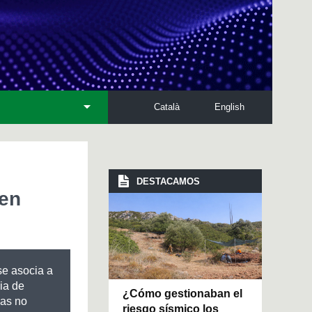
Català
English
DESTACAMOS
 en
 se asocia a
ia de
¿Cómo gestionaban el
as no
riesgo sísmico los