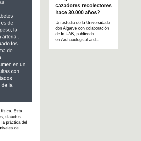
as
cazadores-recolectores
hace 30.000 años?
abetes
Un estudio de la Universidade
ores de
don Algarve con colaboración
peso, la
de la UAB, publicado
arterial.
en Archaeological and...
uado los
ama de
a
lumen en un
ultas con
ltados
 de la
 física. Esta
s, diabetes
 la práctica del
niveles de