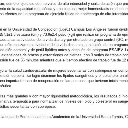
io, como el ejercicio de intervalos de alta intensidad y corta duración que p
nto de la capacidad metabólica y con ello una mejor homeostasis en el contro
os efectos de un programa de ejercicio físico de sobrecarga de alta intensid
ban en la Universidad de Concepción (UdeC) Campus Los Ángeles fueron divid
57,1±1,3 estatura (cm) y 73,9±2,4 peso (kg)) que realizó un programa de ejerc
o a las actividades de la vida diaria y por otro lado un grupo control (GC; 
e sólo realizaron actividades de la vida diaria sin la inclusión de un programa
sición corporal y de perfil lipídico antes y después del programa ESAIBV. Lo
, extensiones de brazos y extensiones de piernas, con 3 series de trabajo por
esión fue de 36 minutos mientras que el tiempo efectivo de trabajo fue de 12 
orar la salud cardiovascular de mujeres sedentarias con sobrepeso en comp
osición corporal, se logró disminuir los lípidos sanguíneos y el colesterol en 
na importante tasa de recuperación en las personas que tuvieron inicialmente e
péutica.
ras más grandes y con mayor rigurosidad metodológica, los resultados clíni
tiva terapéutica para normalizar los niveles de lípido y colesterol en sangr
adultas sedentarias con sobrepeso.
de la beca de Perfeccionamiento Académico de la Universidad Santo Tomás, Ch