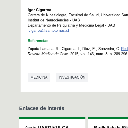
Igor Cigarroa
Carrera de Kinesiología, Facultad de Salud, Universidad Sa
Institut de Neurociències - UAB
Departamento de Psiquiatría y Medicina Legal - UAB
icigarroa@santotomas.cl
Referencias
Zapata-Lamana, R.; Cigarroa, I.; Díaz, E.; Saavedra, C.
Redu
Revista Médica de Chile
. 2015, vol. 143, num. 3, p. 289-2
MEDICINA
INVESTIGACIÓN
Enlaces de interés
Arxiu UABDIVULGA
Butlletí de la Bi