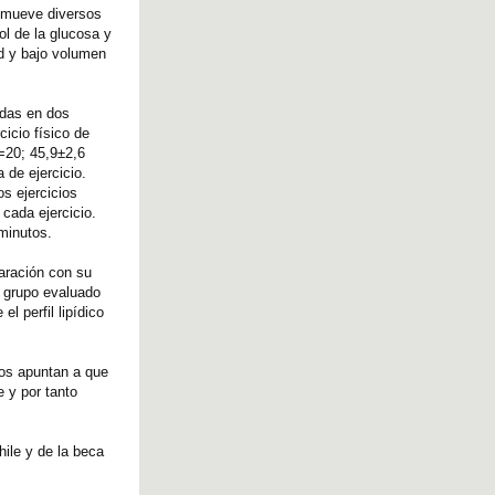
romueve diversos
l de la glucosa y
ad y bajo volumen
idas en dos
icio físico de
n=20; 45,9±2,6
 de ejercicio.
s ejercicios
 cada ejercicio.
minutos.
aración con su
el grupo evaluado
l perfil lipídico
cos apuntan a que
e y por tanto
ile y de la beca