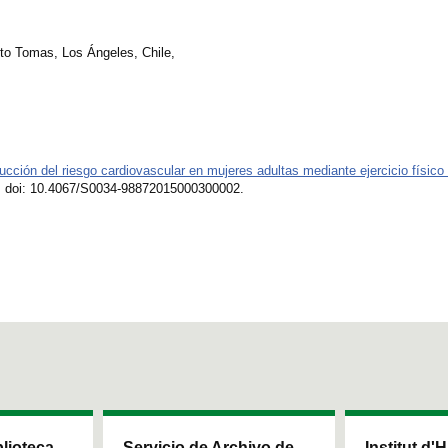
nto Tomas, Los Ángeles, Chile,
cción del riesgo cardiovascular en mujeres adultas mediante ejercicio físico
96. doi: 10.4067/S0034-98872015000300002.
blioteca
Servicio de Archivo de
Institut d'H