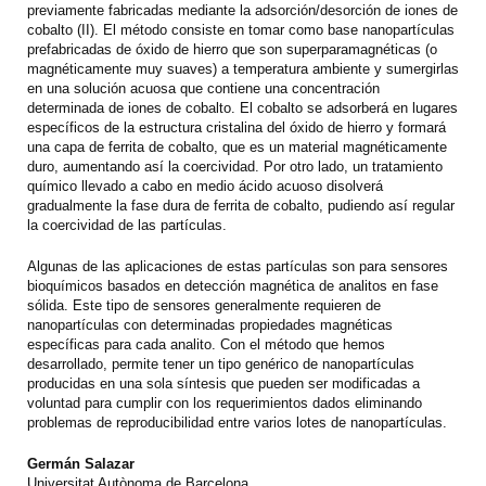
previamente fabricadas mediante la adsorción/desorción de iones de
cobalto (II). El método consiste en tomar como base nanopartículas
prefabricadas de óxido de hierro que son superparamagnéticas (o
magnéticamente muy suaves) a temperatura ambiente y sumergirlas
en una solución acuosa que contiene una concentración
determinada de iones de cobalto. El cobalto se adsorberá en lugares
específicos de la estructura cristalina del óxido de hierro y formará
una capa de ferrita de cobalto, que es un material magnéticamente
duro, aumentando así la coercividad. Por otro lado, un tratamiento
químico llevado a cabo en medio ácido acuoso disolverá
gradualmente la fase dura de ferrita de cobalto, pudiendo así regular
la coercividad de las partículas.
Algunas de las aplicaciones de estas partículas son para sensores
bioquímicos basados en detección magnética de analitos en fase
sólida. Este tipo de sensores generalmente requieren de
nanopartículas con determinadas propiedades magnéticas
específicas para cada analito. Con el método que hemos
desarrollado, permite tener un tipo genérico de nanopartículas
producidas en una sola síntesis que pueden ser modificadas a
voluntad para cumplir con los requerimientos dados eliminando
problemas de reproducibilidad entre varios lotes de nanopartículas.
Germán Salazar
Universitat Autònoma de Barcelona