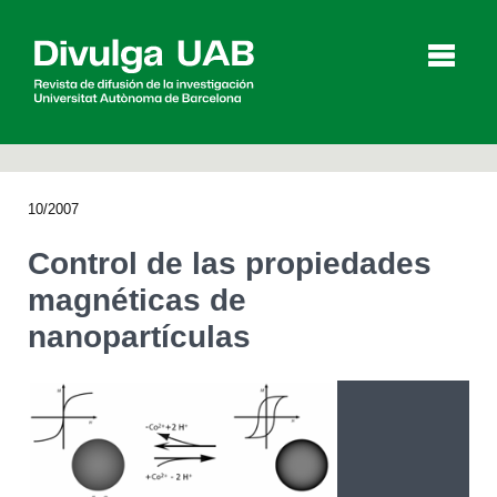
p
a
l
10/2007
Artículos
Entrevistas
Vídeos
Control de las propiedades
magnéticas de
nanopartículas
Agenda
English
Català
BUSCAR