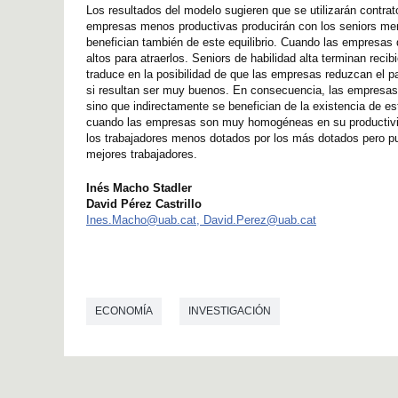
Los resultados del modelo sugieren que se utilizarán contra
empresas menos productivas producirán con los seniors men
benefician también de este equilibrio. Cuando las empresas q
altos para atraerlos. Seniors de habilidad alta terminan rec
traduce en la posibilidad de que las empresas reduzcan el pa
si resultan ser muy buenos. En consecuencia, las empresas 
sino que indirectamente se benefician de la existencia de e
cuando las empresas son muy homogéneas en su productividad
los trabajadores menos dotados por los más dotados pero p
mejores trabajadores.
Inés Macho Stadler
David Pérez Castrillo
Ines.Macho@uab.cat, David.Perez@uab.cat
ECONOMÍA
INVESTIGACIÓN