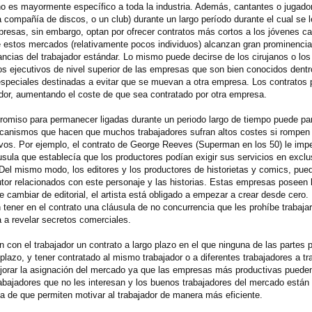
mano es mayormente específico a toda la industria. Además, cantantes o jugado
a compañía de discos, o un club) durante un largo período durante el cual se 
presas, sin embargo, optan por ofrecer contratos más cortos a los jóvenes c
e estos mercados (relativamente pocos individuos) alcanzan gran prominencia 
ancias del trabajador estándar. Lo mismo puede decirse de los cirujanos o los
los ejecutivos de nivel superior de las empresas que son bien conocidos dentro
 especiales destinadas a evitar que se muevan a otra empresa. Los contratos p
ador, aumentando el coste de que sea contratado por otra empresa.
omiso para permanecer ligadas durante un periodo largo de tiempo puede par
mecanismos que hacen que muchos trabajadores sufran altos costes si rompen 
ivos. Por ejemplo, el contrato de George Reeves (Superman en los 50) le impe
lausula que establecía que los productores podían exigir sus servicios en excl
el mismo modo, los editores y los productores de historietas y comics, pued
utor relacionados con este personaje y las historias. Estas empresas poseen
o de cambiar de editorial, el artista está obligado a empezar a crear desde cer
en tener en el contrato una cláusula de no concurrencia que les prohíbe trabaja
a a revelar secretos comerciales.
on el trabajador un contrato a largo plazo en el que ninguna de las partes 
plazo, y tener contratado al mismo trabajador o a diferentes trabajadores a tr
mejorar la asignación del mercado ya que las empresas más productivas puede
rabajadores que no les interesan y los buenos trabajadores del mercado están 
aja de que permiten motivar al trabajador de manera más eficiente.