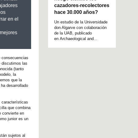
cazadores-recolectores
bajadores
hace 30.000 años?
nos
rar en el
Un estudio de la Universidade
don Algarve con colaboración
 mejores
de la UAB, publicado
en Archaeological and...
ué consecuencias
e discutimos las
onocida (tanto
odelo, la
onemos que la
 ha desarrollado
 características
cilla que combina
e convierte en
omo junior es un
tán sujetos al