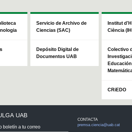
blioteca
Servicio de Archivo de
Institut d'H
cnologia
Ciencias (SAC)
Ciència (I
ls
Depósito Digital de
Colectivo 
Documentos UAB
Investigaci
Educación 
Matemátic
CRiEDO
ULGA UAB
CONTACTA
premsa.ciencia@uab.cat
o boletín a tu correo