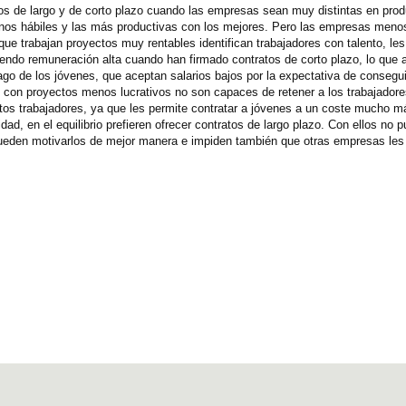
tos de largo y de corto plazo cuando las empresas sean muy distintas en prod
os hábiles y las más productivas con los mejores. Pero las empresas meno
ue trabajan proyectos muy rentables identifican trabajadores con talento, les
ibiendo remuneración alta cuando han firmado contratos de corto plazo, lo que 
go de los jóvenes, que aceptan salarios bajos por la expectativa de conseguir
con proyectos menos lucrativos no son capaces de retener a los trabajadores
stos trabajadores, ya que les permite contratar a jóvenes a un coste mucho m
, en el equilibrio prefieren ofrecer contratos de largo plazo. Con ellos no 
ueden motivarlos de mejor manera e impiden también que otras empresas les 