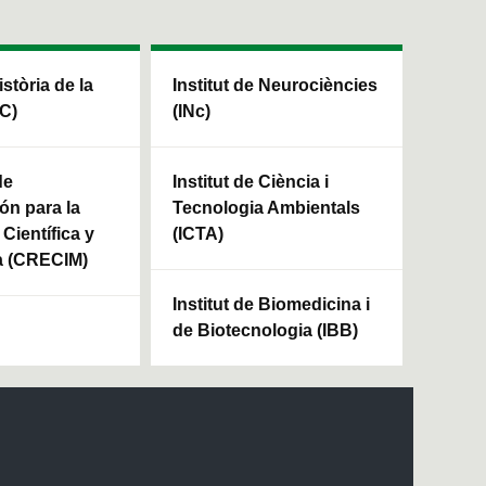
istòria de la
Institut de Neurociències
HC)
(INc)
de
Institut de Ciència i
ón para la
Tecnologia Ambientals
Científica y
(ICTA)
a (CRECIM)
Institut de Biomedicina i
de Biotecnologia (IBB)