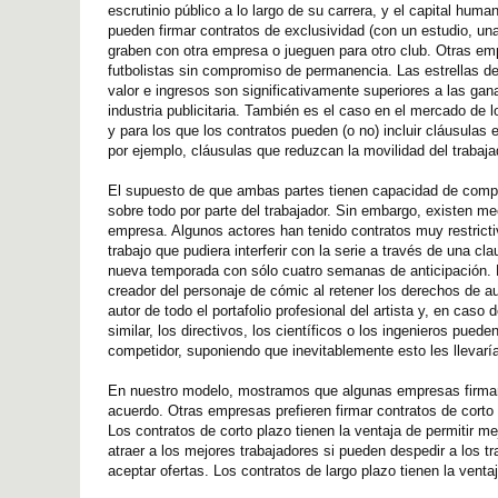
escrutinio público a lo largo de su carrera, y el capital hu
pueden firmar contratos de exclusividad (con un estudio, un
graben con otra empresa o jueguen para otro club. Otras em
futbolistas sin compromiso de permanencia. Las estrellas d
valor e ingresos son significativamente superiores a las gan
industria publicitaria. También es el caso en el mercado de 
y para los que los contratos pueden (o no) incluir cláusulas
por ejemplo, cláusulas que reduzcan la movilidad del trabaj
El supuesto de que ambas partes tienen capacidad de compr
sobre todo por parte del trabajador. Sin embargo, existen 
empresa. Algunos actores han tenido contratos muy restrict
trabajo que pudiera interferir con la serie a través de una c
nueva temporada con sólo cuatro semanas de anticipación. D
creador del personaje de cómic al retener los derechos de a
autor de todo el portafolio profesional del artista y, en cas
similar, los directivos, los científicos o los ingenieros pued
competidor, suponiendo que inevitablemente esto les llevarí
En nuestro modelo, mostramos que algunas empresas firman c
acuerdo. Otras empresas prefieren firmar contratos de corto 
Los contratos de corto plazo tienen la ventaja de permitir 
atraer a los mejores trabajadores si pueden despedir a los t
aceptar ofertas. Los contratos de largo plazo tienen la vent