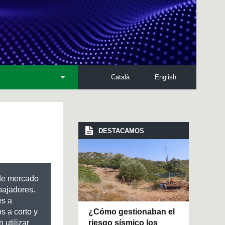
Català
English
DESTACAMOS
 de mercado
bajadores.
es a
¿Cómo gestionaban el
s a corto y
riesgo sísmico los
 utilizar