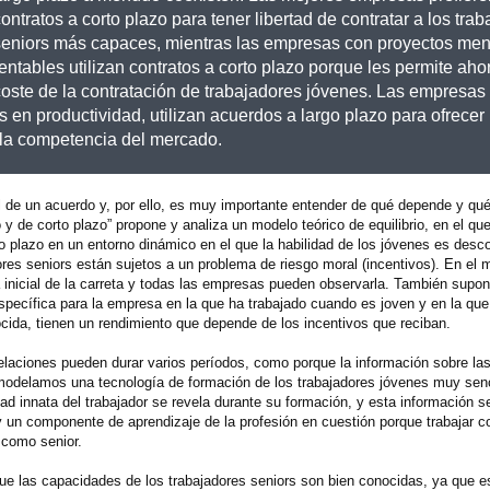
ontratos a corto plazo para tener libertad de contratar a los tra
seniors más capaces, mientras las empresas con proyectos me
entables utilizan contratos a corto plazo porque les permite ahor
coste de la contratación de trabajadores jóvenes. Las empresas
 en productividad, utilizan acuerdos a largo plazo para ofrecer
n la competencia del mercado.
al de un acuerdo y, por ello, es muy importante entender de qué depende y q
o y de corto plazo” propone y analiza un modelo teórico de equilibrio, en el qu
go plazo en un entorno dinámico en el que la habilidad de los jóvenes es desc
res seniors están sujetos a un problema de riesgo moral (incentivos). En el m
pa inicial de la carreta y todas las empresas pueden observarla. También sup
específica para la empresa en la que ha trabajado cuando es joven y en la que
ocida, tienen un rendimiento que depende de los incentivos que reciban.
laciones pueden durar varios períodos, como porque la información sobre las
 modelamos una tecnología de formación de los trabajadores jóvenes muy sen
ad innata del trabajador se revela durante su formación, y esta información s
 un componente de aprendizaje de la profesión en cuestión porque trabajar c
r como senior.
ue las capacidades de los trabajadores seniors son bien conocidas, ya que es