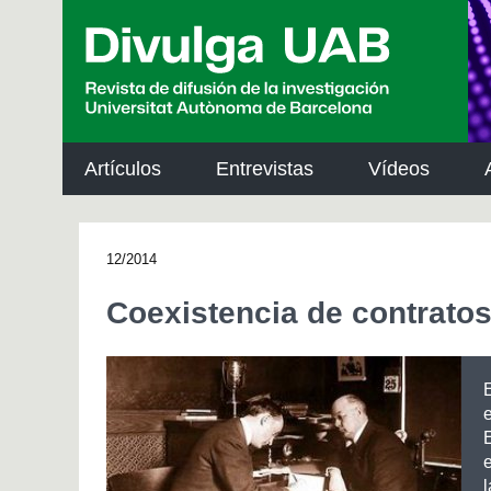
p
a
l
Artículos
Entrevistas
Vídeos
12/2014
Coexistencia de contratos
E
e