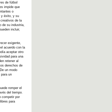
res de fútbol
les impide que
antantes o
y éxito, y su
 creativos de la
 de su industria,
ueden incluir,
ecer exigente,
el acuerdo con la
día aceptar otro
usividad para una
en retener al
 los derechos de
o. De un modo
r para un
puede romper el
avés del tiempo.
n competir por
libres para