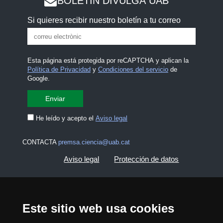
BOLETÍN DIVULGA UAB
Si quieres recibir nuestro boletín a tu correo
Esta página está protegida por reCAPTCHA y aplican la
Política de Privacidad
y
Condiciones del servicio
de
Google.
He leído y acepto el
Aviso legal
CONTACTA
premsa.ciencia@uab.cat
Aviso legal
Protección de datos
Sobre el web
Accesibilidad web
Este sitio web usa cookies
Mapa del web UAB