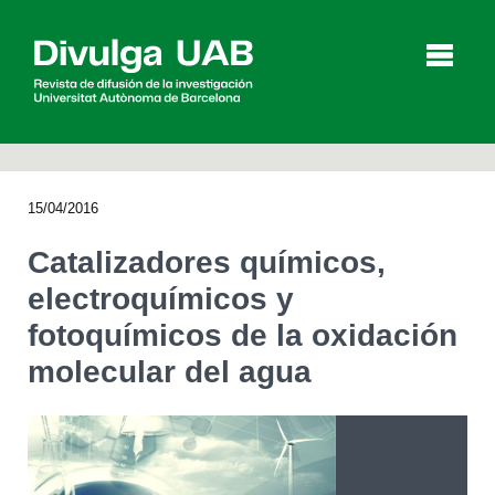
p
a
l
15/04/2016
Artículos
Entrevistas
Vídeos
Catalizadores químicos,
electroquímicos y
fotoquímicos de la oxidación
Agenda
molecular del agua
English
Català
BUSCAR