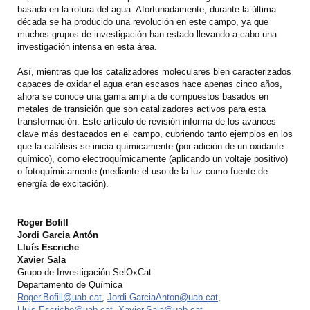
basada en la rotura del agua. Afortunadamente, durante la última
década se ha producido una revolución en este campo, ya que
muchos grupos de investigación han estado llevando a cabo una
investigación intensa en esta área.
Así, mientras que los catalizadores moleculares bien caracterizados
capaces de oxidar el agua eran escasos hace apenas cinco años,
ahora se conoce una gama amplia de compuestos basados ​​en
metales de transición que son catalizadores activos para esta
transformación. Este artículo de revisión informa de los avances
clave más destacados en el campo, cubriendo tanto ejemplos en los
que la catálisis se inicia químicamente (por adición de un oxidante
químico), como electroquímicamente (aplicando un voltaje positivo)
o fotoquímicamente (mediante el uso de la luz como fuente de
energía de excitación).
Roger Bofill
Jordi Garcia Antón
Lluís Escriche
Xavier Sala
Grupo de Investigación SelOxCat
Departamento de Química
Roger.Bofill@uab.cat
,
Jordi.GarciaAnton@uab.cat
,
Lluis.Escriche@uab.cat
,
Xavier.Sala@uab.cat