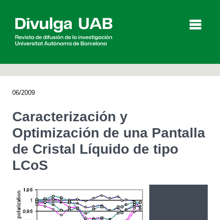
p
a
l
06/2009
Artículos
Entrevistas
Vídeos
Caracterización y
Optimización de una Pantalla
de Cristal Líquido de tipo
Agenda
LCoS
English
Català
BUSCAR