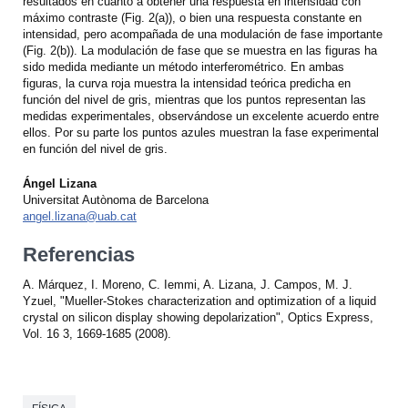
resultados en cuanto a obtener una respuesta en intensidad con
máximo contraste (Fig. 2(a)), o bien una respuesta constante en
intensidad, pero acompañada de una modulación de fase importante
(Fig. 2(b)). La modulación de fase que se muestra en las figuras ha
sido medida mediante un método interferométrico. En ambas
figuras, la curva roja muestra la intensidad teórica predicha en
función del nivel de gris, mientras que los puntos representan las
medidas experimentales, observándose un excelente acuerdo entre
ellos. Por su parte los puntos azules muestran la fase experimental
en función del nivel de gris.
Ángel Lizana
Universitat Autònoma de Barcelona
angel.lizana@uab.cat
Referencias
A. Márquez, I. Moreno, C. Iemmi, A. Lizana, J. Campos, M. J.
Yzuel, "Mueller-Stokes characterization and optimization of a liquid
crystal on silicon display showing depolarization", Optics Express,
Vol. 16 3, 1669-1685 (2008).