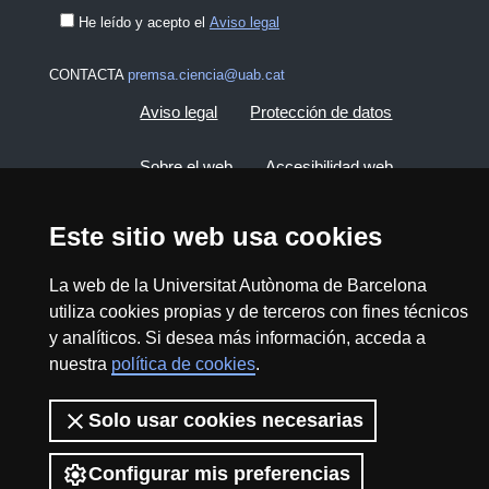
He leído y acepto el
Aviso legal
CONTACTA
premsa.ciencia@uab.cat
Aviso legal
Protección de datos
Sobre el web
Accesibilidad web
Mapa del web UAB
Este sitio web usa cookies
La web de la Universitat Autònoma de Barcelona
2026 Divulga UAB - Commons Reconocimiento -
utiliza cookies propias y de terceros con fines técnicos
No Comercial (CC BY NC) - ISSN: 2014-6388
y analíticos. Si desea más información, acceda a
View low-bandwidth version
nuestra
política de cookies
.
Solo usar cookies necesarias
Configurar mis preferencias