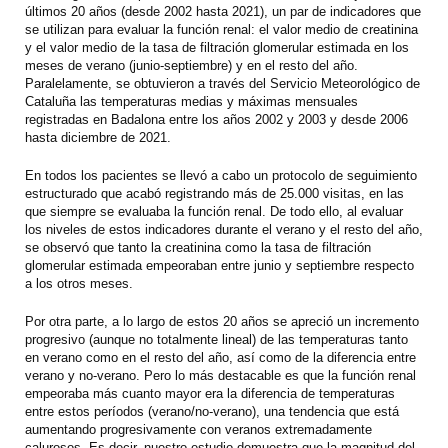
últimos 20 años (desde 2002 hasta 2021), un par de indicadores que
se utilizan para evaluar la función renal: el valor medio de creatinina
y el valor medio de la tasa de filtración glomerular estimada en los
meses de verano (junio-septiembre) y en el resto del año.
Paralelamente, se obtuvieron a través del Servicio Meteorológico de
Cataluña las temperaturas medias y máximas mensuales
registradas en Badalona entre los años 2002 y 2003 y desde 2006
hasta diciembre de 2021.
En todos los pacientes se llevó a cabo un protocolo de seguimiento
estructurado que acabó registrando más de 25.000 visitas, en las
que siempre se evaluaba la función renal. De todo ello, al evaluar
los niveles de estos indicadores durante el verano y el resto del año,
se observó que tanto la creatinina como la tasa de filtración
glomerular estimada empeoraban entre junio y septiembre respecto
a los otros meses.
Por otra parte, a lo largo de estos 20 años se apreció un incremento
progresivo (aunque no totalmente lineal) de las temperaturas tanto
en verano como en el resto del año, así como de la diferencia entre
verano y no-verano. Pero lo más destacable es que la función renal
empeoraba más cuanto mayor era la diferencia de temperaturas
entre estos períodos (verano/no-verano), una tendencia que está
aumentando progresivamente con veranos extremadamente
calurosos. Es decir, nuestro estudio demuestra que la magnitud del