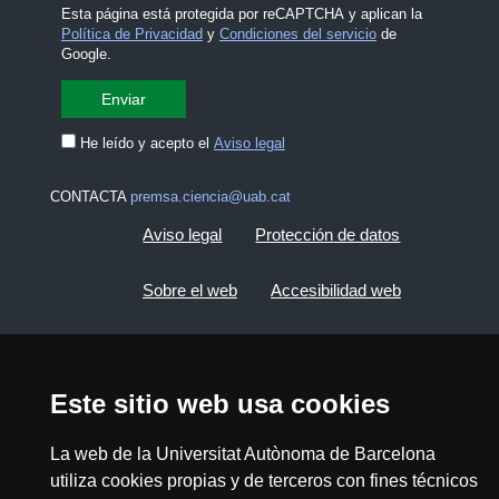
Esta página está protegida por reCAPTCHA y aplican la
Política de Privacidad
y
Condiciones del servicio
de
Google.
He leído y acepto el
Aviso legal
CONTACTA
premsa.ciencia@uab.cat
Aviso legal
Protección de datos
Sobre el web
Accesibilidad web
Mapa del web UAB
Este sitio web usa cookies
2026 Divulga UAB - Commons Reconocimiento -
No Comercial (CC BY NC) - ISSN: 2014-6388
La web de la Universitat Autònoma de Barcelona
View low-bandwidth version
utiliza cookies propias y de terceros con fines técnicos