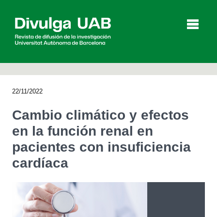
p
a
l
22/11/2022
Artículos
Entrevistas
Vídeos
Cambio climático y efectos
en la función renal en
pacientes con insuficiencia
Agenda
cardíaca
English
Català
BUSCAR