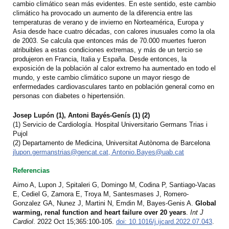
cambio climático sean más evidentes. En este sentido, este cambio
climático ha provocado un aumento de la diferencia entre las
temperaturas de verano y de invierno en Norteamérica, Europa y
Asia desde hace cuatro décadas, con calores inusuales como la ola
de 2003.
Se
calcula que entonces más de 70.000 muertes fueron
atribuibles a estas condiciones extremas, y más de un tercio se
produjeron en Francia, Italia y España. Desde entonces, la
exposición de la población al calor extremo ha aumentado en todo el
mundo, y este cambio climático supone un mayor riesgo de
enfermedades cardiovasculares tanto en población general como en
personas con diabetes o hipertensión.
Josep Lupón (1), Antoni Bayés-Genís (1) (2)
(1) Servicio de Cardiología. Hospital Universitario Germans Trias i
Pujol
(2) Departamento de Medicina, Universitat Autònoma de Barcelona
jlupon.germanstrias@gencat.cat, Antonio.Bayes@uab.cat
Referencias
Aimo A, Lupon J, Spitaleri G, Domingo M, Codina P, Santiago-Vacas
E, Cediel G, Zamora E, Troya M, Santesmases J, Romero-
Gonzalez GA, Nunez J, Martini N, Emdin M, Bayes-Genis A.
Global
warming, renal function and heart failure over 20 years
.
Int J
Cardiol
. 2022 Oct 15;365:100-105.
doi: 10.1016/j.ijcard.2022.07.043
.