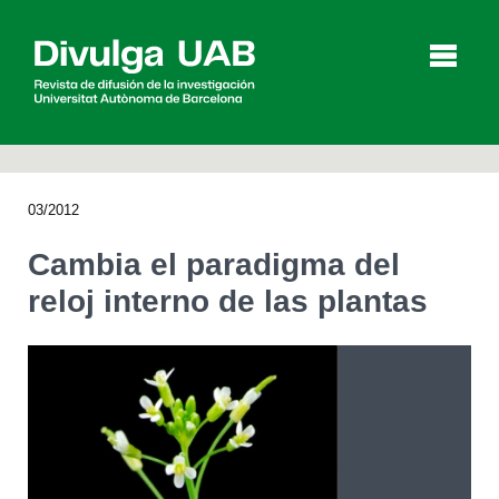
p
a
l
03/2012
Artículos
Entrevistas
Vídeos
Cambia el paradigma del
reloj interno de las plantas
Agenda
English
Català
BUSCAR