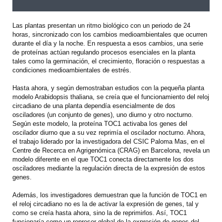
Las plantas presentan un ritmo biológico con un periodo de 24
horas, sincronizado con los cambios medioambientales que ocurren
durante el día y la noche. En respuesta a esos cambios, una serie
de proteínas actúan regulando procesos esenciales en la planta
tales como la germinación, el crecimiento, floración o respuestas a
condiciones medioambientales de estrés.
Hasta ahora, y según demostraban estudios con la pequeña planta
modelo Arabidopsis thaliana, se creía que el funcionamiento del reloj
circadiano de una planta dependía esencialmente de dos
osciladores (un conjunto de genes), uno diurno y otro nocturno.
Según este modelo, la proteína TOC1 activaba los genes del
oscilador diurno que a su vez reprimía el oscilador nocturno. Ahora,
el trabajo liderado por la investigadora del CSIC Paloma Mas, en el
Centre de Recerca en Agrigenómica (CRAG) en Barcelona, revela un
modelo diferente en el que TOC1 conecta directamente los dos
osciladores mediante la regulación directa de la expresión de estos
genes.
Además, los investigadores demuestran que la función de TOC1 en
el reloj circadiano no es la de activar la expresión de genes, tal y
como se creía hasta ahora, sino la de reprimirlos. Así, TOC1
funcionaría como un represor global de la expresión de genes del