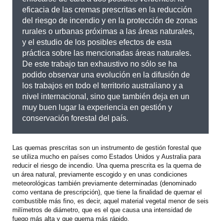
eficacia de las cremas prescritas en la reducción
del riesgo de incendio y en la protección de zonas
rurales o urbanas próximas a las áreas naturales,
y el estudio de los posibles efectos de esta
práctica sobre las mencionadas áreas naturales.
De este trabajo tan exhaustivo no sólo se ha
podido observar una evolución en la difusión de
los trabajos en todo el territorio australiano y a
nivel internacional, sino que también deja en un
muy buen lugar la experiencia en gestión y
conservación forestal del país.
Las quemas prescritas son un instrumento de gestión forestal que
se utiliza mucho en países como Estados Unidos y Australia para
reducir el riesgo de incendio. Una quema prescrita es la quema de
un área natural, previamente escogido y en unas condiciones
meteorológicas también previamente determinadas (denominado
como ventana de prescripción), que tiene la finalidad de quemar el
combustible más fino, es decir, aquel material vegetal menor de seis
milímetros de diámetro, que es el que causa una intensidad de
fuego más alta y que quema más rápido.