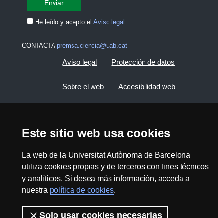
He leído y acepto el
Aviso legal
CONTACTA
premsa.ciencia@uab.cat
Aviso legal
Protección de datos
Sobre el web
Accesibilidad web
Mapa del web UAB
Este sitio web usa cookies
2026 Divulga UAB - Commons Reconocimiento -
No Comercial (CC BY NC) - ISSN: 2014-6388
La web de la Universitat Autònoma de Barcelona
utiliza cookies propias y de terceros con fines técnicos
View low-bandwidth version
y analíticos. Si desea más información, acceda a
nuestra
política de cookies
.
Solo usar cookies necesarias