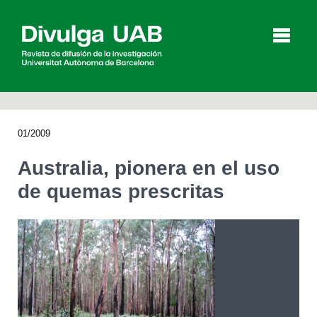
p
a
l
01/2009
Artículos
Entrevistas
Vídeos
Australia, pionera en el uso
de quemas prescritas
Agenda
English
Català
BUSCAR