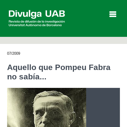
p
a
l
07/2009
Artículos
Entrevistas
Vídeos
Aquello que Pompeu Fabra
no sabía...
Agenda
English
Català
BUSCAR