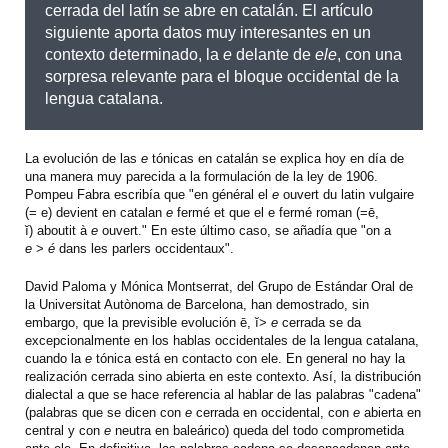
cerrada del latín se abre en catalán. El artículo
siguiente aporta datos muy interesantes en un
contexto determinado, la
e
delante de
ele
, con una
sorpresa relevante para el bloque occidental de la
lengua catalana.
La evolución de las
e
tónicas en catalán se explica hoy en día de
una manera muy parecida a la formulación de la ley de 1906.
Pompeu Fabra escribía que "en général el
e
ouvert du latin vulgaire
(= e) devient en catalan
e
fermé et que el e fermé roman (=ē,
ĭ) aboutit à
e
ouvert." En este último caso, se añadía que "on a
e
>
é
dans les parlers occidentaux".
David Paloma y Mónica Montserrat, del Grupo de Estándar Oral de
la Universitat Autònoma de Barcelona, han demostrado, sin
embargo, que la previsible evolución ē, ĭ>
e
cerrada se da
excepcionalmente en los hablas occidentales de la lengua catalana,
cuando la
e
tónica está en contacto con ele. En general no hay la
realización cerrada sino abierta en este contexto. Así, la distribución
dialectal a que se hace referencia al hablar de las palabras "cadena"
(palabras que se dicen con
e
cerrada en occidental, con
e
abierta en
central y con
e
neutra en baleárico) queda del todo comprometida