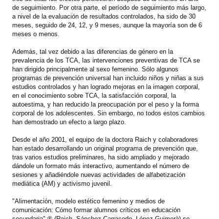
de seguimiento. Por otra parte, el período de seguimiento más largo,
a nivel de la evaluación de resultados controlados, ha sido de 30
meses, seguido de 24, 12, y 9 meses, aunque la mayoría son de 6
meses o menos.
Además, tal vez debido a las diferencias de género en la
prevalencia de los TCA, las intervenciones preventivas de TCA se
han dirigido principalmente al sexo femenino. Sólo algunos
programas de prevención universal han incluido niños y niñas a sus
estudios controlados y han logrado mejoras en la imagen corporal,
en el conocimiento sobre TCA, la satisfacción corporal, la
autoestima, y ​​han reducido la preocupación por el peso y la forma
corporal de los adolescentes. Sin embargo, no todos estos cambios
han demostrado un efecto a largo plazo.
Desde el año 2001, el equipo de la doctora Raich y colaboradores
han estado desarrollando un original programa de prevención que,
tras varios estudios preliminares, ha sido ampliado y mejorado
dándole un formato más interactivo, aumentando el número de
sesiones y añadiéndole nuevas actividades de alfabetización
mediática (AM) y activismo juvenil.
"Alimentación, modelo estético femenino y medios de
comunicación: Cómo formar alumnos críticos en educación
secundaria" ® (Raich, Sánchez-Carracedo, López-Guimerà) se