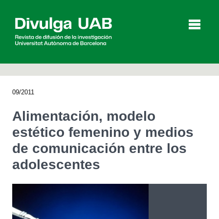
p
a
l
09/2011
Artículos
Entrevistas
Vídeos
Alimentación, modelo
estético femenino y medios
de comunicación entre los
Agenda
adolescentes
English
Català
BUSCAR