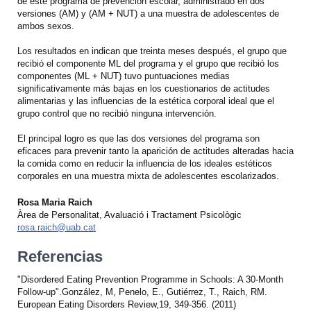
de este programa de prevención escolar, administrado en dos
versiones (AM) y (AM + NUT) a una muestra de adolescentes de
ambos sexos.
Los resultados en indican que treinta meses después, el grupo que
recibió el componente ML del programa y el grupo que recibió los
componentes (ML + NUT) tuvo puntuaciones medias
significativamente más bajas en los cuestionarios de actitudes
alimentarias y las influencias de la estética corporal ideal que el
grupo control que no recibió ninguna intervención.
El principal logro es que las dos versiones del programa son
eficaces para prevenir tanto la aparición de actitudes alteradas hacia
la comida como en reducir la influencia de los ideales estéticos
corporales en una muestra mixta de adolescentes escolarizados.
Rosa Maria Raich
Àrea de Personalitat, Avaluació i Tractament Psicològic
rosa.raich@uab.cat
Referencias
"Disordered Eating Prevention Programme in Schools: A 30-Month
Follow-up".González, M, Penelo, E., Gutiérrez, T., Raich, RM.
European Eating Disorders Review,19, 349-356. (2011)