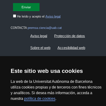
He leído y acepto el
Aviso legal
CONTACTA
premsa.ciencia@uab.cat
Aviso legal
Protección de datos
Sobre el web
Accesibilidad web
Mapa del web UAB
Este sitio web usa cookies
2026 Divulga UAB - Commons Reconocimiento -
No Comercial (CC BY NC) - ISSN: 2014-6388
La web de la Universitat Autònoma de Barcelona
View low-bandwidth version
utiliza cookies propias y de terceros con fines técnicos
y analíticos. Si desea más información, acceda a
nuestra
política de cookies
.