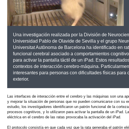
Una investigación realizada por la División de Neurocien
Universidad Pablo de Olavide de Sevilla y el grupo Neu
Universitat Autònoma de Barcelona ha identificado en ra
funcional cerebral asociado a comportamientos cognitivos
para activar la pantalla táctil de un iPad. Estos resultado
contextos de interacción cerebro-máquina. Particularmen
interesantes para personas con dificultades físicas para
exterior.
Las interfaces de interacción entre el cerebro y las máquinas son una a
y mejorar la situación de personas que no pueden comunicarse con su en
estudio, los investigadores identificaron un patrón funcional de la corteza
procesos cognitivos, y lo utilizaron para activar la pantalla de un iPad. L
eléctrica en el cerebro de las ratas provocaba la activación del iPad.
El protocolo consistía en que cada vez que la rata generaba el patrón el