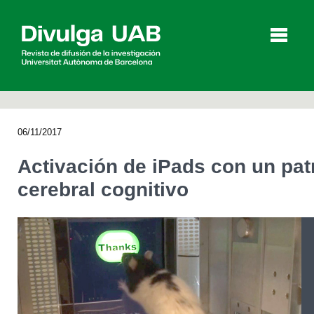
p
a
l
06/11/2017
Artículos
Entrevistas
Vídeos
Activación de iPads con un pat
cerebral cognitivo
Agenda
English
Català
BUSCAR