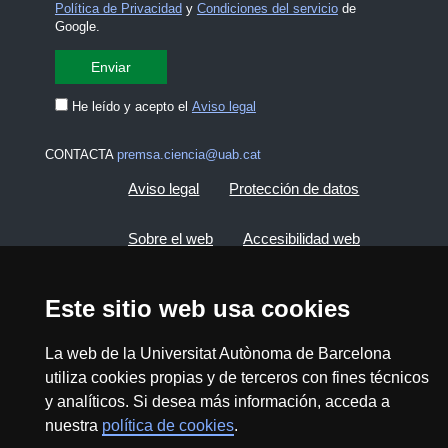
Política de Privacidad
y
Condiciones del servicio
de
Google.
He leído y acepto el
Aviso legal
CONTACTA
premsa.ciencia@uab.cat
Aviso legal
Protección de datos
Sobre el web
Accesibilidad web
Mapa del web UAB
Este sitio web usa cookies
2026 Divulga UAB - Commons Reconocimiento -
La web de la Universitat Autònoma de Barcelona
No Comercial (CC BY NC) - ISSN: 2014-6388
utiliza cookies propias y de terceros con fines técnicos
y analíticos. Si desea más información, acceda a
View low-bandwidth version
nuestra
política de cookies
.