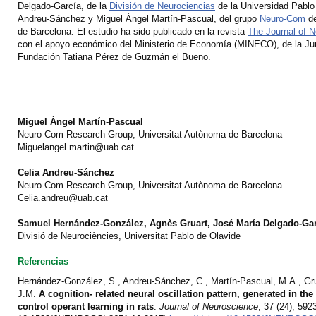
Delgado-García, de la
División de Neurociencias
de la Universidad Pablo 
Andreu-Sánchez y Miguel Ángel Martín-Pascual, del grupo
Neuro-Com
de
de Barcelona. El estudio ha sido publicado en la revista
The Journal of 
con el apoyo económico del Ministerio de Economía (MINECO), de la Jun
Fundación Tatiana Pérez de Guzmán el Bueno.
Miguel Ángel Martín-Pascual
Neuro-Com Research Group, Universitat Autònoma de Barcelona
Miguelangel.martin@uab.cat
Celia Andreu-Sánchez
Neuro-Com Research Group, Universitat Autònoma de Barcelona
Celia.andreu@uab.cat
Samuel Hernández-González,
Agnès Gruart,
José María Delgado-Ga
Divisió de Neurociències, Universitat Pablo de Olavide
Referencias
Hernández-González, S., Andreu-Sánchez, C., Martín-Pascual, M.A., Gru
J.M.
A cognition- related neural oscillation pattern, generated in the
control operant learning in rats
.
Journal of Neuroscience
, 37 (24), 59