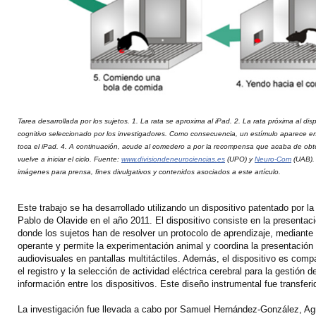
Tarea desarrollada por los sujetos. 1. La rata se aproxima al iPad. 2. La rata próxima al disp
cognitivo seleccionado por los investigadores. Como consecuencia, un estímulo aparece en l
toca el iPad. 4. A continuación, acude al comedero a por la recompensa que acaba de obt
vuelve a iniciar el ciclo. Fuente:
www.divisiondeneurociencias.es
(UPO) y
Neuro-Com
(UAB). 
imágenes para prensa, fines divulgativos y contenidos asociados a este artículo.
Este trabajo se ha desarrollado utilizando un dispositivo patentado por l
Pablo de Olavide en el año 2011. El dispositivo consiste en la presentaci
donde los sujetos han de resolver un protocolo de aprendizaje, mediante
operante y permite la experimentación animal y coordina la presentación
audiovisuales en pantallas multitáctiles. Además, el dispositivo es compat
el registro y la selección de actividad eléctrica cerebral para la gestión 
información entre los dispositivos. Este diseño instrumental fue transferi
La investigación fue llevada a cabo por Samuel Hernández-González, Ag