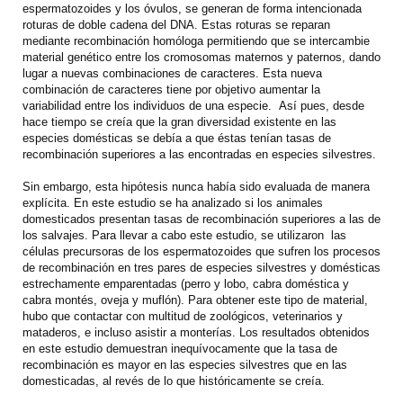
espermatozoides y los óvulos, se generan de forma intencionada
roturas de doble cadena del DNA. Estas roturas se reparan
mediante recombinación homóloga permitiendo que se intercambie
material genético entre los cromosomas maternos y paternos, dando
lugar a nuevas combinaciones de caracteres. Esta nueva
combinación de caracteres tiene por objetivo aumentar la
variabilidad entre los individuos de una especie. Así pues, desde
hace tiempo se creía que la gran diversidad existente en las
especies domésticas se debía a que éstas tenían tasas de
recombinación superiores a las encontradas en especies silvestres.
Sin embargo, esta hipótesis nunca había sido evaluada de manera
explícita. En este estudio se ha analizado si los animales
domesticados presentan tasas de recombinación superiores a las de
los salvajes. Para llevar a cabo este estudio, se utilizaron las
células precursoras de los espermatozoides que sufren los procesos
de recombinación en tres pares de especies silvestres y domésticas
estrechamente emparentadas (perro y lobo, cabra doméstica y
cabra montés, oveja y muflón). Para obtener este tipo de material,
hubo que contactar con multitud de zoológicos, veterinarios y
mataderos, e incluso asistir a monterías. Los resultados obtenidos
en este estudio demuestran inequívocamente que la tasa de
recombinación es mayor en las especies silvestres que en las
domesticadas, al revés de lo que históricamente se creía.