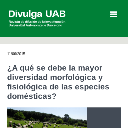
p
a
l
11/06/2015
Artículos
Entrevistas
Vídeos
¿A qué se debe la mayor
diversidad morfológica y
fisiológica de las especies
Agenda
domésticas?
English
Català
BUSCAR