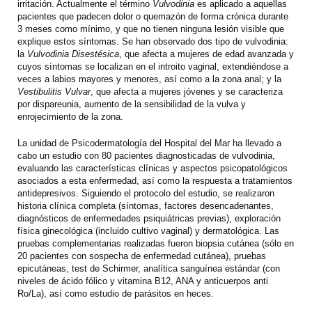
irritación. Actualmente el término
Vulvodinia
es aplicado a aquellas
pacientes que padecen dolor o quemazón de forma crónica durante
3 meses como mínimo, y que no tienen ninguna lesión visible que
explique estos síntomas. Se han observado dos tipo de vulvodinia:
la
Vulvodinia Disestésica
, que afecta a mujeres de edad avanzada y
cuyos síntomas se localizan en el introito vaginal, extendiéndose a
veces a labios mayores y menores, así como a la zona anal; y la
Vestibulitis Vulvar
, que afecta a mujeres jóvenes y se caracteriza
por dispareunia, aumento de la sensibilidad de la vulva y
enrojecimiento de la zona.
La unidad de Psicodermatología del Hospital del Mar ha llevado a
cabo un estudio con 80 pacientes diagnosticadas de vulvodinia,
evaluando las características clínicas y aspectos psicopatológicos
asociados a esta enfermedad, así como la respuesta a tratamientos
antidepresivos. Siguiendo el protocolo del estudio, se realizaron
historia clínica completa (síntomas, factores desencadenantes,
diagnósticos de enfermedades psiquiátricas previas), exploración
física ginecológica (incluido cultivo vaginal) y dermatológica. Las
pruebas complementarias realizadas fueron biopsia cutánea (sólo en
20 pacientes con sospecha de enfermedad cutánea), pruebas
epicutáneas, test de Schirmer, analítica sanguínea estándar (con
niveles de ácido fólico y vitamina B12, ANA y anticuerpos anti
Ro/La), así como estudio de parásitos en heces.