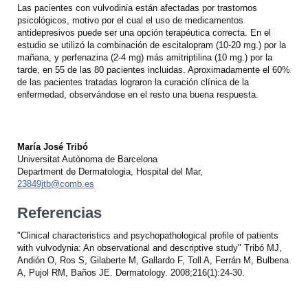
Las pacientes con vulvodinia están afectadas por trastornos
psicológicos, motivo por el cual el uso de medicamentos
antidepresivos puede ser una opción terapéutica correcta. En el
estudio se utilizó la combinación de escitalopram (10-20 mg.) por la
mañana, y perfenazina (2-4 mg) más amitriptilina (10 mg.) por la
tarde, en 55 de las 80 pacientes incluidas. Aproximadamente el 60%
de las pacientes tratadas lograron la curación clínica de la
enfermedad, observándose en el resto una buena respuesta.
María José Tribó
Universitat Autònoma de Barcelona
Department de Dermatologia, Hospital del Mar,
23849jtb@comb.es
Referencias
"Clinical characteristics and psychopathological profile of patients
with vulvodynia: An observational and descriptive study" Tribó MJ,
Andión O, Ros S, Gilaberte M, Gallardo F, Toll A, Ferrán M, Bulbena
A, Pujol RM, Baños JE. Dermatology. 2008;216(1):24-30.