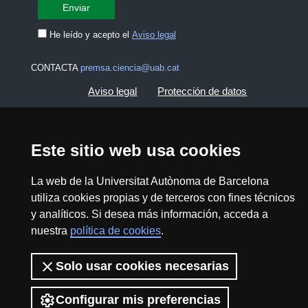
He leído y acepto el
Aviso legal
CONTACTA
premsa.ciencia@uab.cat
Aviso legal
Protección de datos
Sobre el web
Accesibilidad web
Este sitio web usa cookies
Mapa del web UAB
La web de la Universitat Autònoma de Barcelona
utiliza cookies propias y de terceros con fines técnicos
2026 Divulga UAB - Commons Reconocimiento -
y analíticos. Si desea más información, acceda a
No Comercial (CC BY NC) - ISSN: 2014-6388
nuestra
política de cookies
.
View low-bandwidth version
Solo usar cookies necesarias
Configurar mis preferencias