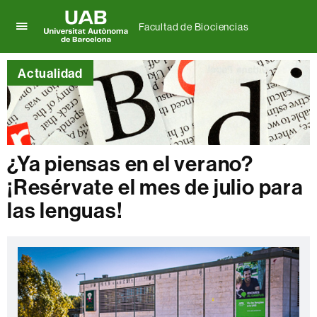
Facultad de Biociencias
Clica
UAB
aquí
Universitat
para
Actualidad
Autònoma
desplegar
de
el
Barcelona
menú
de
Facultad
de
¿Ya piensas en el verano?
Biociencias
¡Resérvate el mes de julio para
las lenguas!