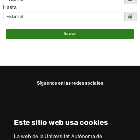
Hasta
Buscar
Síguenos en las redes sociales
Instagram
Reconocimiento internacional de la excelencia
HR
Este sitio web usa cookies
Excellence
in
La web de la Universitat Autònoma de
Research