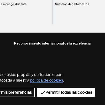
 exchange students
Nuestros departamentos
Reconocimiento internacional de la excelencia
HR
Excellence
in
Research
-
Euraxess
a cookies propias y de terceros con
rotección de datos
Sobre el web
Accesibilidad web
Mapa
, acceda a nuestra
política de cookies
.
2026 Universitat Autònoma de Barcelona
 mis preferencias
Permitir todas las cookies