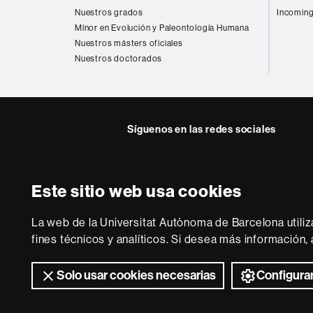
web
Nuestros grados
Incoming
Mínor en Evolución y Paleontología Humana
Nuestros másters oficiales
Nuestros doctorados
Síguenos en las redes sociales
Instagram
Este sitio web usa cookies
Sobre
esta
La web de la Universitat Autònoma de Barcelona utiliz
web
Aviso legal
P
fines técnicos y analíticos. Si desea más información
Solo usar cookies necesarias
Configurar