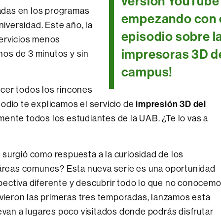
versión YouTube
adas en los programas
empezando con 
niversidad. Este año, la
episodio sobre l
servicios menos
impresoras 3D d
os de 3 minutos y sin
campus!
cer todos los rincones
impresión 3D del
odio te explicamos el servicio de
mente todos los estudiantes de la UAB. ¿Te lo vas a
” surgió como respuesta a la curiosidad de los
s áreas comunes? Esta nueva serie es una oportunidad
pectiva diferente y descubrir todo lo que no conocem
tuvieron las primeras tres temporadas, lanzamos esta
evan a lugares poco visitados donde podrás disfrutar