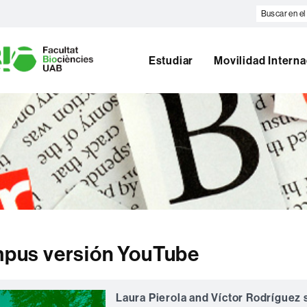
Buscar
en
U
el
A
web
B
Estudiar
Movilidad Interna
ampus versión YouTube
Laura Pierola and Víctor Rodríguez 