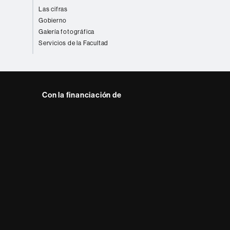
Las cifras
Gobierno
Galería fotográfica
Servicios de la Facultad
Con la financiación de
 del web UAB