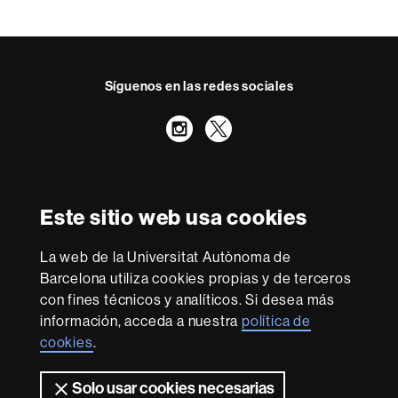
Síguenos en las redes sociales
Instagram
Twitter
Reconocimiento internacional de la excelencia
HR
Este sitio web usa cookies
Excellence
in
Research
La web de la Universitat Autònoma de
-
Con la financiación de
Barcelona utiliza cookies propias y de terceros
Euraxess
con fines técnicos y analíticos. Si desea más
información, acceda a nuestra
política de
cookies
.
Sobre
esta
Solo usar cookies necesarias
Aviso legal
Protección de datos
Sobre el