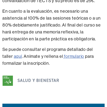
convalidación de 1 ECTS y su precio es de 25€.
En cuanto a la evaluación, es necesario una
asistencia al 100% de las sesiones teóricas o a un
80% debidamente justificado. Al final del curso se
hará entrega de una memoria reflexiva, la
participación en la parte práctica es obligatoria.
Se puede consultar el programa detallado del
taller
aquí
. Anímate y rellena el
formulario
para
formalizar la inscripción.
Esta
noticia
SALUD Y BIENESTAR
se
engloba
dentro