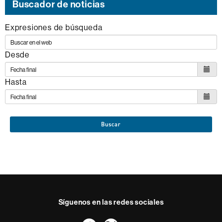
de
Buscador de noticias
los
Expresiones de búsqueda
siguientes
ODS
Desde
Hasta
Buscar
Síguenos en las redes sociales