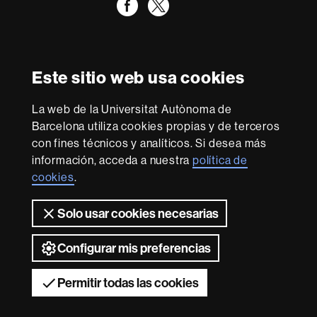
Facebook
Twitter
Reconocimiento internacional de la excelencia
HR
Este sitio web usa cookies
Excellence
in
La web de la Universitat Autònoma de
Research
Con la financiación de
-
Barcelona utiliza cookies propias y de terceros
Euraxess
con fines técnicos y analíticos. Si desea más
información, acceda a nuestra
política de
cookies
.
Sobre
esta
Solo usar cookies necesarias
web
Aviso legal
Protección de datos
Sobre el
web
Accesibilidad web
Mapa del web UAB
Configurar mis preferencias
2026 Universitat Autònoma de Barcelona
Permitir todas las cookies