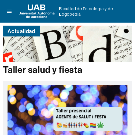
Facultad de Psicología y de
Logopedia
Clica
UAB
aquí
Universitat
para
Actualidad
Autònoma
desplegar
de
el
Barcelona
menú
de
Facultad
de
Taller salud y fiesta
Psicología
y
de
Logopedia