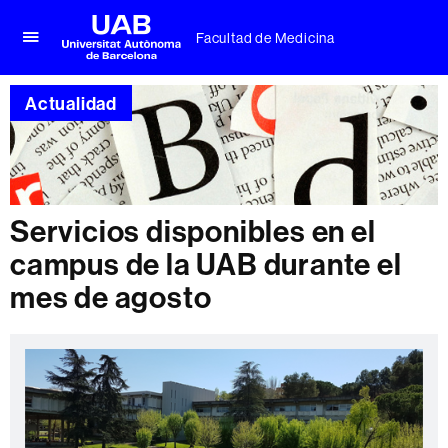
Facultad de Medicina
Clica
UAB
aquí
Universitat
para
Actualidad
Autònoma
desplegar
de
el
Barcelona
menú
de
Facultad
de
Servicios disponibles en el
Medicina
campus de la UAB durante el
mes de agosto