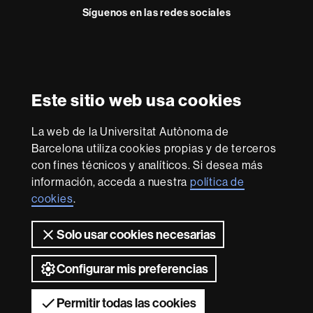
o
Síguenos en las redes sociales
Reconocimiento internacional de la excelencia
HR
Este sitio web usa cookies
Excellence
in
La web de la Universitat Autònoma de
Research
Con la financiación de
-
Barcelona utiliza cookies propias y de terceros
Euraxess
con fines técnicos y analíticos. Si desea más
información, acceda a nuestra
política de
cookies
.
Sobre
esta
Solo usar cookies necesarias
web
Aviso legal
Protección de datos
Sobre el
web
Accesibilidad web
Mapa del web UAB
Configurar mis preferencias
2026 Universitat Autònoma de Barcelona
Permitir todas las cookies