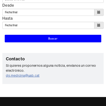
Desde
Hasta
Buscar
C
Contacto
o
Si quieres proponernos alguna notícia, envíanos un correo
electrónico.
n
dg.medicina@uab.cat
t
a
c
t