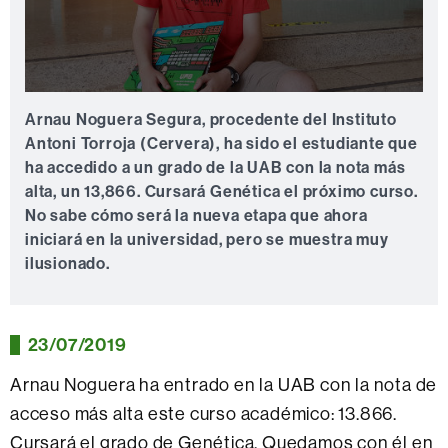
0
seconds
Arnau Noguera Segura, procedente del Instituto
of
Antoni Torroja (Cervera), ha sido el estudiante que
0
seconds
ha accedido a un grado de la UAB con la nota más
alta, un 13,866. Cursará Genética el próximo curso.
No sabe cómo será la nueva etapa que ahora
iniciará en la universidad, pero se muestra muy
ilusionado.
23/07/2019
Arnau Noguera ha entrado en la UAB con la nota de
acceso más alta este curso académico: 13.866.
Cursará el grado de Genética. Quedamos con él en