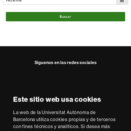
Buscar
Síguenos en las redes sociales
Instagram
Reconocimiento internacional de la excelencia
HR
Este sitio web usa cookies
Excellence
in
La web de la Universitat Autònoma de
Research
Con la financiación de
-
Barcelona utiliza cookies propias y de terceros
Euraxess
con fines técnicos y analíticos. Si desea más