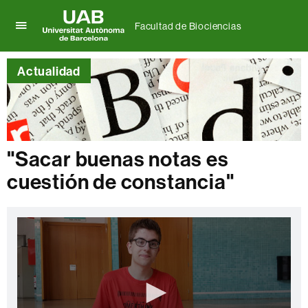
Facultad de Biociencias
Clica
UAB
aquí
Universitat
para
Actualidad
Autònoma
desplegar
de
el
Barcelona
menú
de
Facultad
de
"Sacar buenas notas es
Biociencias
cuestión de constancia"