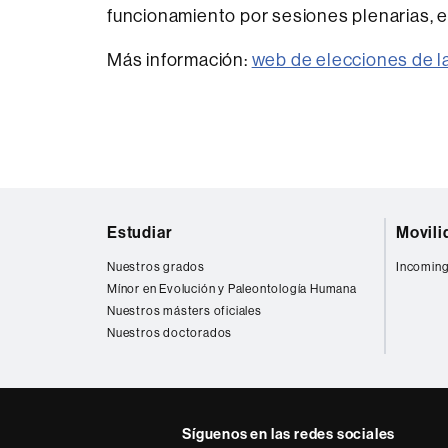
funcionamiento por sesiones plenarias, e
Más información:
web de elecciones de 
Mapa
Estudiar
Movili
web
Nuestros grados
Incoming
Mínor en Evolución y Paleontología Humana
Nuestros másters oficiales
Nuestros doctorados
Síguenos en las redes sociales