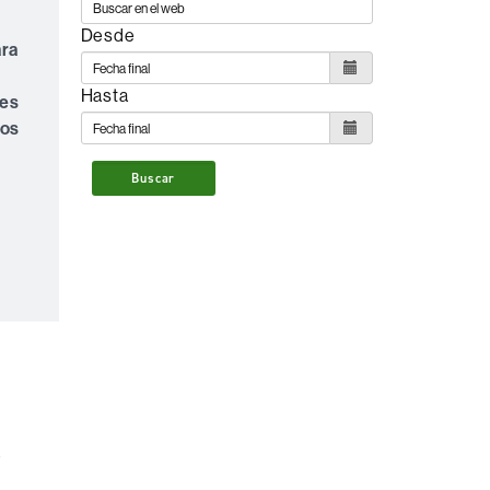
Desde
ara
Hasta
res
vos
Buscar
s