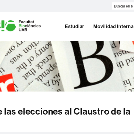
Buscar
en
U
el
A
web
Estudiar
Movilidad Interna
B
 las elecciones al Claustro de la