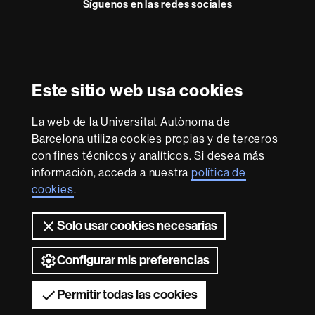
Síguenos en las redes sociales
Instagram
Reconocimiento internacional de la excelencia
HR
Este sitio web usa cookies
Excellence
in
Research
La web de la Universitat Autònoma de
-
Con la financiación de
Barcelona utiliza cookies propias y de terceros
Euraxess
con fines técnicos y analíticos. Si desea más
información, acceda a nuestra
política de
cookies
.
Sobre
esta
Solo usar cookies necesarias
web
Aviso legal
Protección de datos
Sobre el
web
Accesibilidad web
Mapa del web UAB
Configurar mis preferencias
2026 Universitat Autònoma de Barcelona
Permitir todas las cookies