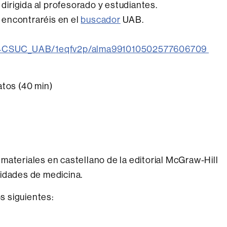
 dirigida al profesorado y estudiantes.
 encontraréis en el
buscador
UAB.
nk/34CSUC_UAB/1eqfv2p/alma991010502577606709
atos (40 min)
 materiales en castellano de la editorial McGraw-Hill
lidades de medicina.
s siguientes: