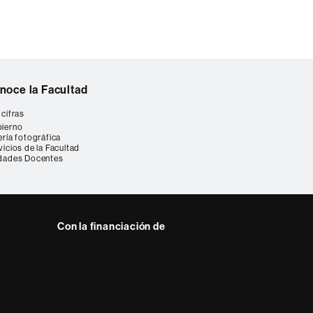
noce la Facultad
 cifras
ierno
ería fotográfica
vicios de la Facultad
dades Docentes
Con la financiación de