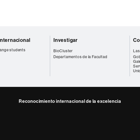
internacional
Investigar
Co
ange students
BioCluster
Las
Departamentos de la Facultad
Gob
Gal
Ser
Uni
Reconocimiento internacional de la excelencia
HR
Excellence
in
Research
-