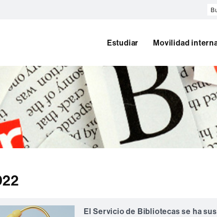
Bu
en
el
w
Estudiar
Movilidad intern
022
El Servicio de Bibliotecas se ha sus