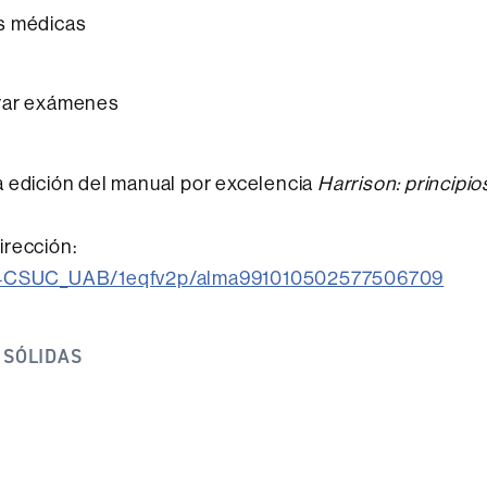
as médicas
arar exámenes
a edición del manual por excelencia
Harrison: principio
irección:
nk/34CSUC_UAB/1eqfv2p/alma991010502577506709
 SÓLIDAS