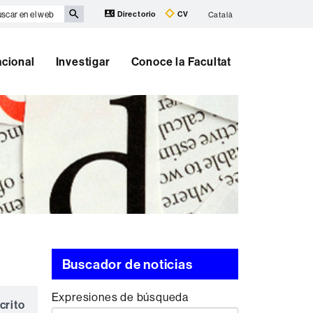
scar
Directorio
CV
Català
eb
acional
Investigar
Conoce la Facultat
Buscador de noticias
Expresiones de búsqueda
crito