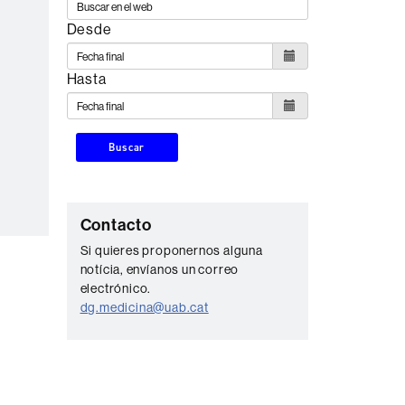
Desde
Hasta
Buscar
C
Contacto
o
Si quieres proponernos alguna
notícia, envíanos un correo
n
electrónico.
t
dg.medicina@uab.cat
a
c
t