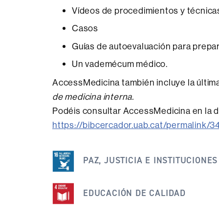
Vídeos de procedimientos y técnic
Casos
Guías de autoevaluación para prep
Un vademécum médico.
AccessMedicina también incluye la últim
de medicina interna.
Podéis consultar AccessMedicina en la d
https://bibcercador.uab.cat/permali
Esta
noticia
PAZ, JUSTICIA E INSTITUCIONES
se
engloba
EDUCACIÓN DE CALIDAD
dentro
de