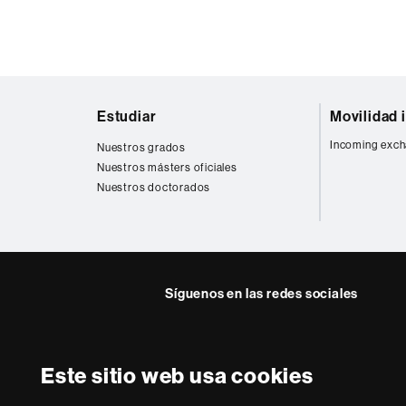
los
siguientes
ODS
Mapa
Estudiar
Movilidad 
web
Incoming exch
Nuestros grados
Nuestros másters oficiales
Nuestros doctorados
Síguenos en las redes sociales
Este sitio web usa cookies
Sobre