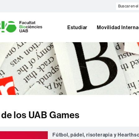
Buscar
en
U
el
A
web
B
Estudiar
Movilidad Interna
n de los UAB Games
Fútbol, ​​pádel, risoterapia y Hearth