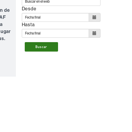
Desde
ón de
SAF
la
Hasta
lugar
us.
Buscar