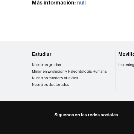
Más información:
null
Mapa
Estudiar
Movili
web
Nuestros grados
Incoming
Mínor en Evolución y Paleontología Humana
Nuestros másters oficiales
Nuestros doctorados
Síguenos en las redes sociales
Instagram