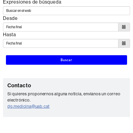
Expresiones de búsqueda
Desde
Hasta
Buscar
C
Contacto
o
Si quieres proponernos alguna notícia, envíanos un correo
electrónico.
n
dg.medicina@uab.cat
t
a
c