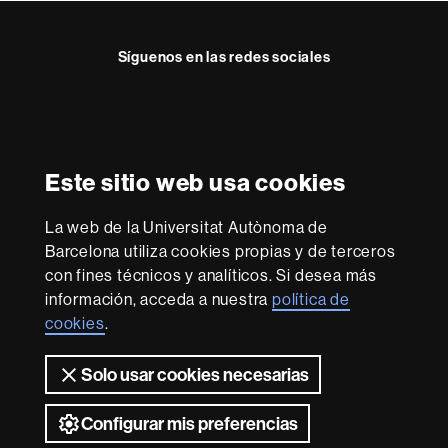
t
o
Síguenos en las redes sociales
Reconocimiento internacional de la excelencia
HR
Este sitio web usa cookies
Excellence
in
La web de la Universitat Autònoma de
Research
Con la financiación de
-
Barcelona utiliza cookies propias y de terceros
Euraxess
con fines técnicos y analíticos. Si desea más
información, acceda a nuestra
política de
cookies
.
Sobre
esta
Solo usar cookies necesarias
web
Aviso legal
Protección de datos
Sobre el
web
Accesibilidad web
Mapa del web UAB
Configurar mis preferencias