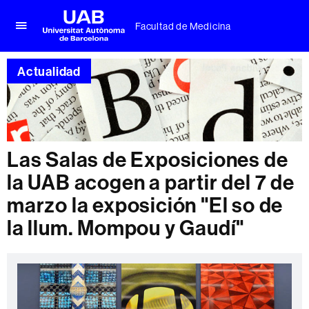
Facultad de Medicina
Clica
UAB
aquí
Universitat
para
Actualidad
Autònoma
desplegar
de
el
Barcelona
menú
de
Facultad
de
Las Salas de Exposiciones de
Medicina
la UAB acogen a partir del 7 de
marzo la exposición "El so de
la llum. Mompou y Gaudí"