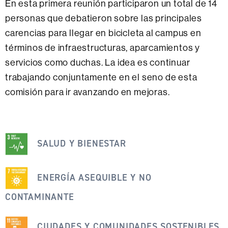
En esta primera reunión participaron un total de 14
personas que debatieron sobre las principales
carencias para llegar en bicicleta al campus en
términos de infraestructuras, aparcamientos y
servicios como duchas. La idea es continuar
trabajando conjuntamente en el seno de esta
comisión para ir avanzando en mejoras.
Esta
noticia
SALUD Y BIENESTAR
se
engloba
ENERGÍA ASEQUIBLE Y NO
dentro
CONTAMINANTE
de
los
CIUDADES Y COMUNIDADES SOSTENIBLES