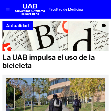
Facultad de Medicina
Clica
UAB
aquí
Universitat
para
Actualidad
Autònoma
desplegar
de
el
Barcelona
menú
de
Facultad
de
La UAB impulsa el uso de la
Medicina
bicicleta