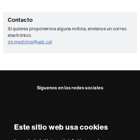
C
Contacto
o
Si quieres proponernos alguna notícia, envíanos un correo
electrónico.
n
dg.medicina@uab.cat
t
a
c
t
o
Síguenos en las redes sociales
Reconocimiento internacional de la excelencia
HR
Este sitio web usa cookies
Excellence
in