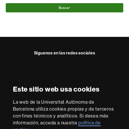
Buscar
Síguenos en las redes sociales
Instagram
Reconocimiento internacional de la excelencia
HR
Este sitio web usa cookies
Excellence
in
La web de la Universitat Autònoma de
Research
Con la financiación de
-
Barcelona utiliza cookies propias y de terceros
Euraxess
con fines técnicos y analíticos. Si desea más
información, acceda a nuestra
política de