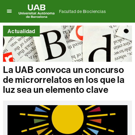
Facultad de Biociencias
Clica
UAB
aquí
Universitat
para
Actualidad
Autònoma
desplegar
de
el
Barcelona
menú
de
Facultad
de
La UAB convoca un concurso
Biociencias
de microrrelatos en los que la
luz sea un elemento clave