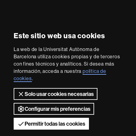
Reconocimiento internacional de la excelencia
HR
Este sitio web usa cookies
Excellence
in
La web de la Universitat Autònoma de
Research
Con la financiación de
-
Barcelona utiliza cookies propias y de terceros
Euraxess
con fines técnicos y analíticos. Si desea más
información, acceda a nuestra
política de
cookies
.
Sobre
esta
Solo usar cookies necesarias
web
Aviso legal
Protección de datos
Sobre el
web
Accesibilidad web
Mapa del web UAB
Configurar mis preferencias
2026 Universitat Autònoma de Barcelona
Permitir todas las cookies