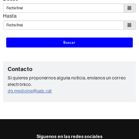
Hasta
Buscar
C
Contacto
o
Si quieres proponernos alguna notícia, envíanos un correo
electrónico.
n
dg.medicina@uab.cat
t
a
c
t
o
Síguenos en las redes sociales