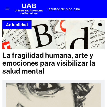
Facultad de Medicina
Clica
UAB
aquí
Universitat
para
Actualidad
Autònoma
desplegar
de
el
Barcelona
menú
de
Facultad
de
La fragilidad humana, arte y
Medicina
emociones para visibilizar la
salud mental