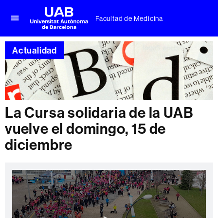
Facultad de Medicina
Clica
UAB
aquí
Universitat
para
Actualidad
Autònoma
desplegar
de
el
Barcelona
menú
de
Facultad
de
La Cursa solidaria de la UAB
Medicina
vuelve el domingo, 15 de
diciembre