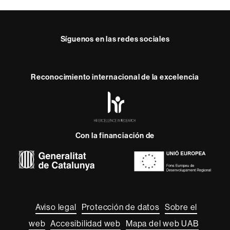
c
t
o
Síguenos en las redes sociales
Reconocimiento internacional de la excelencia
HR
Excellence
in
Research
Con la financiación de
-
Euraxess
Sobre
esta
web
Aviso legal
Protección de datos
Sobre el
web
Accesibilidad web
Mapa del web UAB