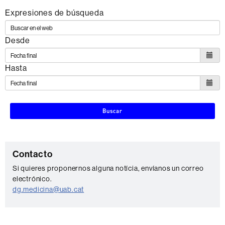
los
Expresiones de búsqueda
siguientes
ODS
Desde
Hasta
Buscar
C
Contacto
o
Si quieres proponernos alguna notícia, envíanos un correo
electrónico.
n
dg.medicina@uab.cat
t
a