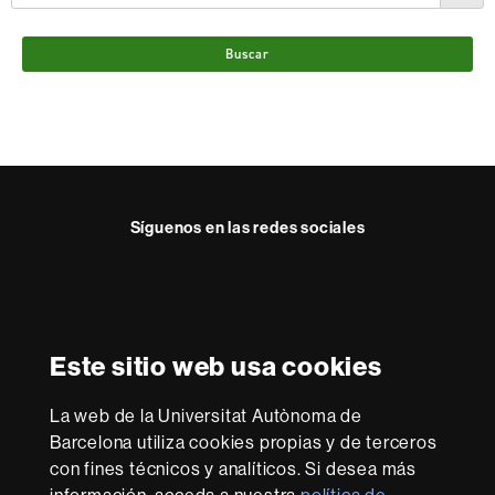
Buscar
Síguenos en las redes sociales
Instagram
Reconocimiento internacional de la excelencia
HR
Este sitio web usa cookies
Excellence
in
La web de la Universitat Autònoma de
Research
Con la financiación de
-
Barcelona utiliza cookies propias y de terceros
Euraxess
con fines técnicos y analíticos. Si desea más