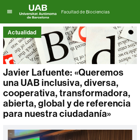
Facultad de Biociencias
Clica
UAB
aquí
Universitat
para
Actualidad
Autònoma
desplegar
de
el
Barcelona
menú
de
Facultad
de
Javier Lafuente: «Queremos
Biociencias
una UAB inclusiva, diversa,
cooperativa, transformadora,
abierta, global y de referencia
para nuestra ciudadanía»