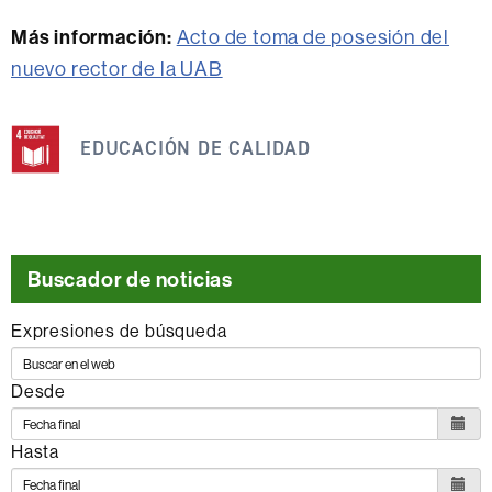
Más información:
Acto de toma de posesión del
nuevo rector de la UAB
Esta
noticia
EDUCACIÓN DE CALIDAD
se
engloba
dentro
de
Buscador de noticias
los
Expresiones de búsqueda
siguientes
ODS
Desde
Hasta