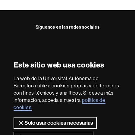
Síguenos en las redes sociales
Instagram
Reconocimiento internacional de la excelencia
HR
Este sitio web usa cookies
Excellence
in
La web de la Universitat Autònoma de
Research
Con la financiación de
-
Barcelona utiliza cookies propias y de terceros
Euraxess
con fines técnicos y analíticos. Si desea más
información, acceda a nuestra
política de
cookies
.
Sobre
esta
Solo usar cookies necesarias
web
Aviso legal
Protección de datos
Sobre el