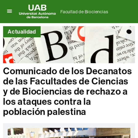
Facultad de Biociencias
Clica
UAB
aquí
Universitat
para
Actualidad
Autònoma
desplegar
de
el
Barcelona
menú
de
Facultad
de
Comunicado de los Decanatos
Biociencias
de las Facultades de Ciencias
y de Biociencias de rechazo a
los ataques contra la
población palestina