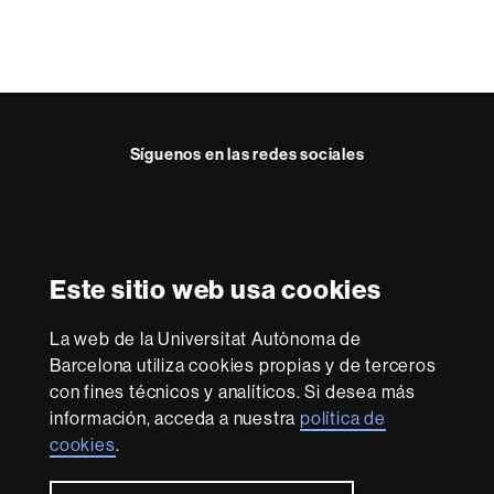
Síguenos en las redes sociales
Instagram
Reconocimiento internacional de la excelencia
HR
Este sitio web usa cookies
Excellence
in
Research
La web de la Universitat Autònoma de
-
Con la financiación de
Barcelona utiliza cookies propias y de terceros
Euraxess
con fines técnicos y analíticos. Si desea más
información, acceda a nuestra
política de
cookies
.
Sobre
esta