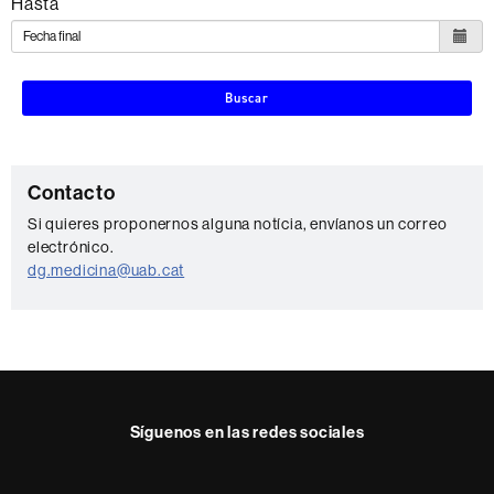
Hasta
Buscar
C
Contacto
o
Si quieres proponernos alguna notícia, envíanos un correo
electrónico.
n
dg.medicina@uab.cat
t
a
c
t
o
Síguenos en las redes sociales