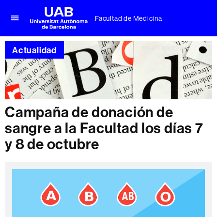
Facultad de Medicina
Clica
UAB
aquí
Universitat
para
Actualidad
Autònoma
desplegar
de
el
Barcelona
menú
de
Facultad
de
Campaña de donación de
Medicina
sangre a la Facultad los días 7
y 8 de octubre