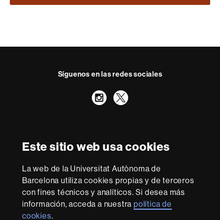
Síguenos en las redes sociales
Instagram
Twitter
Reconocimiento internacional de la excelencia
HR
Este sitio web usa cookies
Excellence
in
Research
La web de la Universitat Autònoma de
-
Con la financiación de
Barcelona utiliza cookies propias y de terceros
Euraxess
con fines técnicos y analíticos. Si desea más
información, acceda a nuestra
política de
cookies
.