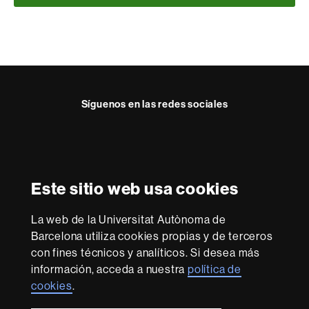
Síguenos en las redes sociales
Instagram
Reconocimiento internacional de la excelencia
HR
Este sitio web usa cookies
Excellence
in
Research
La web de la Universitat Autònoma de
-
Con la financiación de
Barcelona utiliza cookies propias y de terceros
Euraxess
con fines técnicos y analíticos. Si desea más
información, acceda a nuestra
política de
cookies
.
Sobre