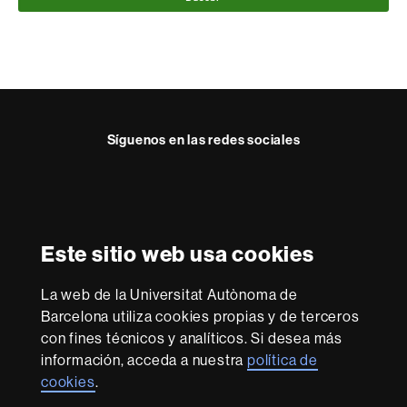
Síguenos en las redes sociales
Instagram
Reconocimiento internacional de la excelencia
HR
Este sitio web usa cookies
Excellence
in
La web de la Universitat Autònoma de
Research
Con la financiación de
-
Barcelona utiliza cookies propias y de terceros
Euraxess
con fines técnicos y analíticos. Si desea más
información, acceda a nuestra
política de
cookies
.
Sobre