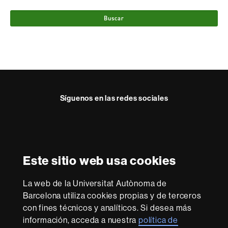
Buscar
Síguenos en las redes sociales
Instagram
Reconocimiento internacional de la excelencia
HR
Este sitio web usa cookies
Excellence
in
Research
La web de la Universitat Autònoma de
-
Con la financiación de
Barcelona utiliza cookies propias y de terceros
Euraxess
con fines técnicos y analíticos. Si desea más
información, acceda a nuestra
política de