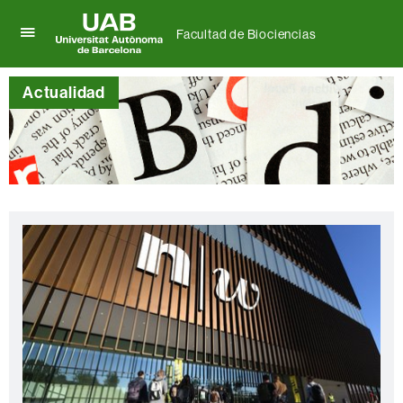
Facultad de Biociencias
Clica
UAB
aquí
Universitat
para
Actualidad
Autònoma
desplegar
de
el
Barcelona
menú
de
Facultad
de
Biociencias