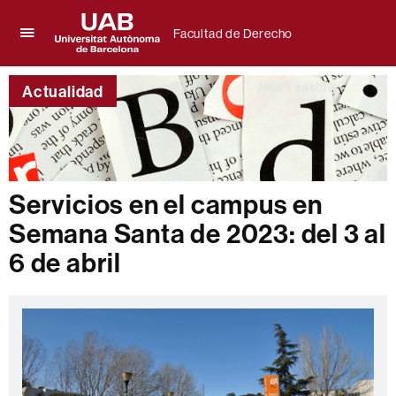
Facultad de Derecho
Clica
UAB
aquí
Universitat
para
Actualidad
Autònoma
desplegar
de
el
Barcelona
menú
de
Facultad
de
Servicios en el campus en
Derecho
Semana Santa de 2023: del 3 al
6 de abril