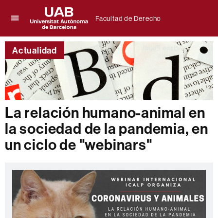
Facultad de Derecho
Clica
UAB
aquí
Universitat
para
Actualidad
Autònoma
desplegar
de
el
Barcelona
menú
de
Facultad
de
La relación humano-animal en
Derecho
la sociedad de la pandemia, en
un ciclo de "webinars"