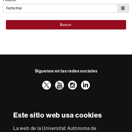
Buscar
Síguenos en las redes sociales
Twitter
YouTube
Instagram
LinkedIn
Facultad
UAB
Reconocimiento internacional de la excelencia
Derecho
HR
Este sitio web usa cookies
Excellence
in
La web de la Universitat Autònoma de
Research