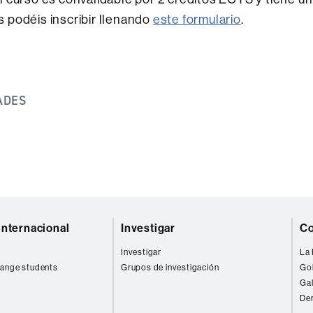
os podéis inscribir llenando
este formulario
.
ADES
internacional
Investigar
Co
Investigar
La 
ange students
Grupos de investigación
Go
Gal
Der