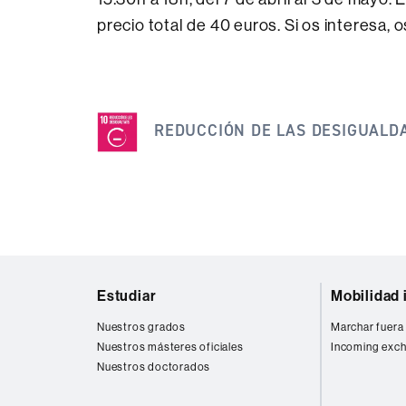
precio total de 40 euros. Si os interesa, 
Esta
noticia
REDUCCIÓN DE LAS DESIGUALD
se
engloba
dentro
de
los
Mapa
siguientes
Estudiar
Mobilidad 
web
ODS
Nuestros grados
Marchar fuera
Nuestros másteres oficiales
Incoming exch
Nuestros doctorados