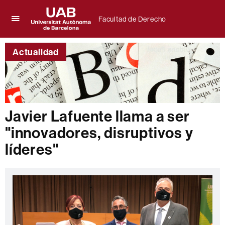
Facultad de Derecho
Clica
UAB
aquí
Universitat
para
Actualidad
Autònoma
desplegar
de
el
Barcelona
menú
de
Facultad
de
Javier Lafuente llama a ser
Derecho
"innovadores, disruptivos y
líderes"