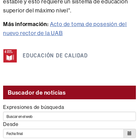
estable y esto requiere un sistema de educación
superior del máximo nivel".
Más información:
Acto de toma de posesión del
nuevo rector de la UAB
Esta
noticia
EDUCACIÓN DE CALIDAD
se
engloba
dentro
de
Buscador de noticias
los
Expresiones de búsqueda
siguientes
ODS
Desde