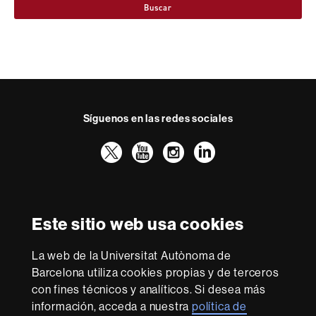
Buscar
Síguenos en las redes sociales
Twitter
YouTube
Instagram
LinkedIn
Facultad
UAB
Reconocimiento internacional de la excelencia
Derecho
HR
Este sitio web usa cookies
Excellence
in
La web de la Universitat Autònoma de
Research
Con la financiación de
-
Barcelona utiliza cookies propias y de terceros
Euraxess
con fines técnicos y analíticos. Si desea más
información, acceda a nuestra
política de