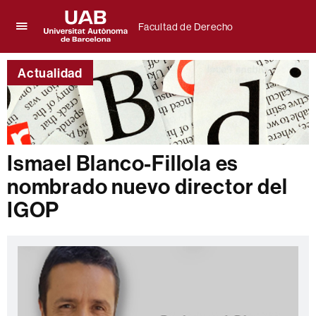
Facultad de Derecho
Clica
UAB
aquí
Universitat
para
Actualidad
Autònoma
desplegar
de
el
Barcelona
menú
de
Facultad
de
Ismael Blanco-Fillola es
Derecho
nombrado nuevo director del
IGOP