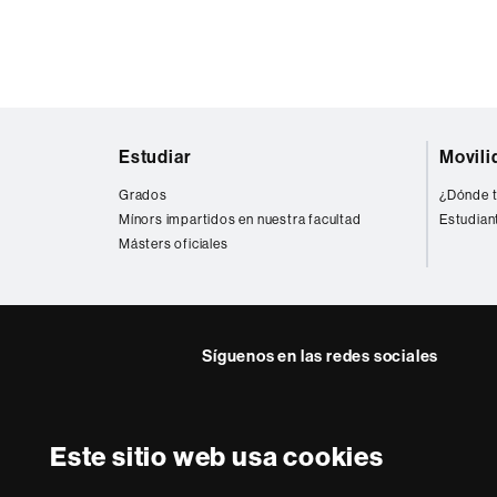
Mapa
Estudiar
Movili
web
Grados
¿Dónde t
Mínors impartidos en nuestra facultad
Estudian
Másters oficiales
Síguenos en las redes sociales
Twitter
YouTube
Instag
Este sitio web usa cookies
Sobre