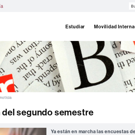
Bu
ía
en
el
w
Estudiar
Movilidad Interna
 notícia
 del segundo semestre
Ya están en marcha las encuestas d