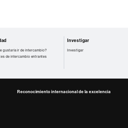
dad
Investigar
e gustaría ir de intercambio?
Investigar
tes de intercambio entrantes
Reconocimiento internacional de la excelencia
HR
ram
Excellence
in
Research
-